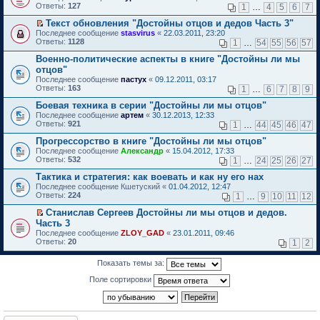
б
у
е
п
Ответы:
н
т
127
м
1
…
4
5
6
7
и
е
щ
с
р
р
о
и
у
т
р
е
о
е
о
Текст обновления "Достойны отцов и дедов Часть 3"
м
к
н
а
в
н
о
й
ч
П
у
п
е
Последнее сообщение
н
stasvirus
«
22.03.2011, 23:20
о
и
б
т
и
е
с
е
п
Ответы:
н
1128
м
1
…
54
55
56
57
ю
щ
и
т
р
о
р
р
о
у
е
к
а
е
о
в
Военно-политические аспекты в книге "Достойны ли мы
о
м
н
н
п
н
й
б
о
ч
у
е
отцов"
и
е
н
т
щ
м
и
с
п
Последнее сообщение
ю
пастух
«
09.12.2011, 03:17
р
о
и
е
у
т
о
р
Ответы:
163
1
…
6
7
8
9
в
м
к
н
н
а
о
о
о
у
п
и
е
н
б
ч
Боевая техника в серии "Достойны ли мы отцов"
м
с
е
ю
п
н
щ
и
Последнее сообщение
у
артем
«
30.12.2013, 12:33
о
р
р
о
е
т
Ответы:
н
921
1
…
44
45
46
47
о
в
о
м
н
а
е
б
о
ч
у
и
н
Прогрессорство в книге "Достойны ли мы отцов"
п
щ
м
и
с
ю
н
р
Последнее сообщение
е
у
Александр
«
15.04.2012, 17:33
т
о
о
о
Ответы:
н
н
532
а
1
…
24
25
26
27
о
м
ч
и
е
н
б
у
и
Тактика и стратегия: как воевать и как ну его нах
ю
п
н
щ
с
т
р
о
Последнее сообщение
е
Кшетуский
«
01.04.2012, 12:47
о
а
о
м
Ответы:
н
224
1
…
9
10
11
12
о
н
ч
у
и
б
н
и
с
Станислав Сергеев Достойны ли мы отцов и дедов.
ю
щ
о
т
о
П
Часть 3
е
м
а
о
е
н
Последнее сообщение
ZLOY_GAD
«
23.01.2011, 09:46
у
н
б
р
и
Ответы:
20
1
2
с
н
щ
е
ю
о
о
е
й
о
м
н
т
Показать темы за:
б
у
и
и
щ
с
Поле сортировки
ю
к
е
о
п
н
о
е
и
б
р
ю
щ
в