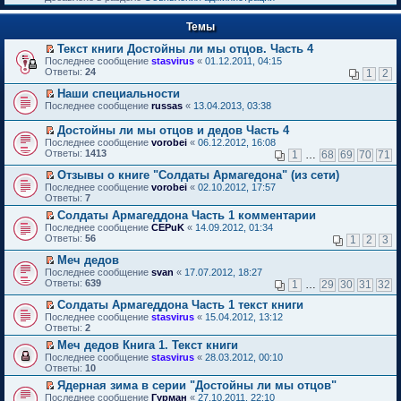
к
р
п
е
е
Темы
й
р
т
в
Текст книги Достойны ли мы отцов. Часть 4
и
о
П
к
Последнее сообщение
stasvirus
«
01.12.2011, 04:15
м
е
п
Ответы:
24
1
2
у
р
е
н
е
р
Наши специальности
е
й
в
П
Последнее сообщение
russas
«
13.04.2013, 03:38
п
т
о
е
р
и
м
р
Достойны ли мы отцов и дедов Часть 4
о
к
у
е
П
Последнее сообщение
vorobei
«
06.12.2012, 16:08
ч
п
н
й
е
Ответы:
1413
и
1
…
68
69
70
71
е
е
т
р
т
р
п
и
е
Отзывы о книге "Солдаты Армагедона" (из сети)
а
в
р
к
й
П
н
Последнее сообщение
о
vorobei
«
02.10.2012, 17:57
о
п
т
е
н
Ответы:
м
7
ч
е
и
р
о
у
и
р
Солдаты Армагеддона Часть 1 комментарии
к
е
м
н
т
в
П
п
Последнее сообщение
й
CEPuK
«
14.09.2012, 01:34
у
е
а
о
е
е
Ответы:
т
56
1
2
3
с
п
н
м
р
р
и
о
р
н
у
е
в
Меч дедов
к
о
о
о
н
й
о
П
п
Последнее сообщение
б
svan
«
17.07.2012, 18:27
ч
м
е
т
м
е
е
Ответы:
щ
639
и
1
…
29
30
31
32
у
п
и
у
р
р
е
т
с
р
к
н
е
в
Солдаты Армагеддона Часть 1 текст книги
н
а
о
о
п
е
й
о
П
и
н
Последнее сообщение
о
stasvirus
«
15.04.2012, 13:12
ч
е
п
т
м
е
ю
н
Ответы:
б
2
и
р
р
и
у
р
о
щ
т
в
о
Меч дедов Книга 1. Текст книги
к
н
е
м
е
а
о
ч
П
п
е
Последнее сообщение
й
stasvirus
«
28.03.2012, 00:10
у
н
н
м
и
е
е
п
Ответы:
т
10
с
и
н
у
т
р
р
р
и
о
ю
о
Ядерная зима в серии "Достойны ли мы отцов"
н
а
е
в
о
к
о
м
П
е
Последнее сообщение
н
й
Гурман
«
27.10.2011, 22:10
о
ч
п