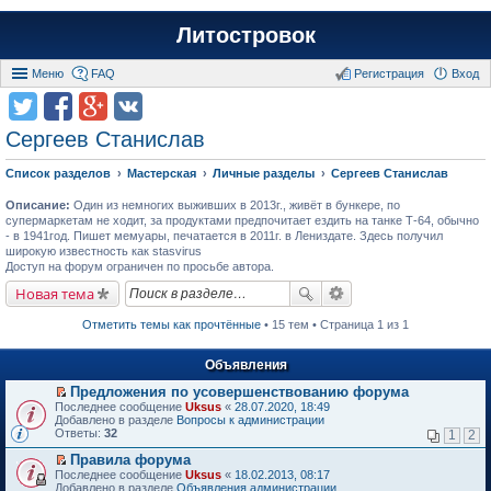
Литостровок
Меню
FAQ
Регистрация
Вход
Сергеев Станислав
Список разделов
Мастерская
Личные разделы
Сергеев Станислав
Описание:
Один из немногих выживших в 2013г., живёт в бункере, по
супермаркетам не ходит, за продуктами предпочитает ездить на танке Т-64, обычно
- в 1941год. Пишет мемуары, печатается в 2011г. в Лениздате. Здесь получил
широкую известность как stasvirus
Доступ на форум ограничен по просьбе автора.
Новая тема
Отметить темы как прочтённые
• 15 тем • Страница 1 из 1
Объявления
Предложения по усовершенствованию форума
П
Последнее сообщение
Uksus
«
28.07.2020, 18:49
е
Добавлено в разделе
Вопросы к администрации
р
Ответы:
32
1
2
е
й
Правила форума
т
П
Последнее сообщение
Uksus
«
18.02.2013, 08:17
и
е
Добавлено в разделе
Объявления администрации