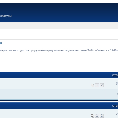
тературы
ав
аркетам не ходит, за продуктами предпочитает ездить на танке Т-64, обычно - в 1941
ОТВ
3
1
2
ОТВ
2
1
2