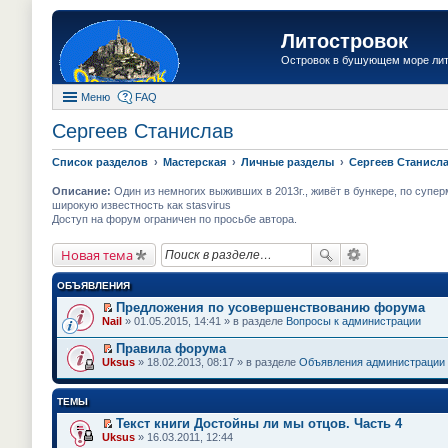
Литостровок
Островок в бушующем море ли
Меню
FAQ
Сергеев Станислав
Список разделов
Мастерская
Личные разделы
Сергеев Станисл
Описание:
Один из немногих выживших в 2013г., живёт в бункере, по суперм
широкую известность как stasvirus
Доступ на форум ограничен по просьбе автора.
Новая тема
ОБЪЯВЛЕНИЯ
Предложения по усовершенствованию форума
П
Nail
» 01.05.2015, 14:41 » в разделе
Вопросы к администрации
е
р
Правила форума
е
П
Uksus
» 18.02.2013, 08:17 » в разделе
Объявления администрации
й
е
т
р
и
е
ТЕМЫ
к
й
п
т
Текст книги Достойны ли мы отцов. Часть 4
е
и
П
Uksus
» 16.03.2011, 12:44
р
к
е