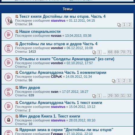
к
р
п
е
е
Темы
й
р
т
в
Текст книги Достойны ли мы отцов. Часть 4
и
о
П
к
Последнее сообщение
stasvirus
«
01.12.2011, 04:15
м
е
п
Ответы:
24
1
2
у
р
е
н
е
р
Наши специальности
е
й
в
П
Последнее сообщение
russas
«
13.04.2013, 03:38
п
т
о
е
р
и
м
р
Достойны ли мы отцов и дедов Часть 4
о
к
у
е
П
Последнее сообщение
vorobei
«
06.12.2012, 16:08
ч
п
н
й
е
Ответы:
1413
и
1
…
68
69
70
71
е
е
т
р
т
р
п
и
е
Отзывы о книге "Солдаты Армагедона" (из сети)
а
в
р
к
й
П
н
Последнее сообщение
о
vorobei
«
02.10.2012, 17:57
о
п
т
е
н
Ответы:
м
7
ч
е
и
р
о
у
и
р
Солдаты Армагеддона Часть 1 комментарии
к
е
м
н
т
в
П
п
Последнее сообщение
й
CEPuK
«
14.09.2012, 01:34
у
е
а
о
е
е
Ответы:
т
56
1
2
3
с
п
н
м
р
р
и
о
р
н
у
е
в
Меч дедов
к
о
о
о
н
й
о
П
п
Последнее сообщение
б
svan
«
17.07.2012, 18:27
ч
м
е
т
м
е
е
Ответы:
щ
639
и
1
…
29
30
31
32
у
п
и
у
р
р
е
т
с
р
к
н
е
в
Солдаты Армагеддона Часть 1 текст книги
н
а
о
о
п
е
й
о
П
и
н
Последнее сообщение
о
stasvirus
«
15.04.2012, 13:12
ч
е
п
т
м
е
ю
н
Ответы:
б
2
и
р
р
и
у
р
о
щ
т
в
о
Меч дедов Книга 1. Текст книги
к
н
е
м
е
а
о
ч
П
п
е
Последнее сообщение
й
stasvirus
«
28.03.2012, 00:10
у
н
н
м
и
е
е
п
Ответы:
т
10
с
и
н
у
т
р
р
р
и
о
ю
о
Ядерная зима в серии "Достойны ли мы отцов"
н
а
е
в
о
к
о
м
П
е
Последнее сообщение
н
й
Гурман
«
27.10.2011, 22:10
о
ч
п