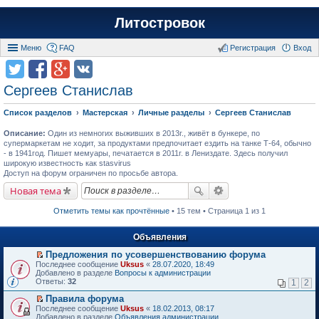
Литостровок
Меню
FAQ
Регистрация
Вход
Сергеев Станислав
Список разделов
Мастерская
Личные разделы
Сергеев Станислав
Описание:
Один из немногих выживших в 2013г., живёт в бункере, по
супермаркетам не ходит, за продуктами предпочитает ездить на танке Т-64, обычно
- в 1941год. Пишет мемуары, печатается в 2011г. в Лениздате. Здесь получил
широкую известность как stasvirus
Доступ на форум ограничен по просьбе автора.
Новая тема
Отметить темы как прочтённые
• 15 тем • Страница 1 из 1
Объявления
Предложения по усовершенствованию форума
П
Последнее сообщение
Uksus
«
28.07.2020, 18:49
е
Добавлено в разделе
Вопросы к администрации
р
Ответы:
32
1
2
е
й
Правила форума
т
П
Последнее сообщение
Uksus
«
18.02.2013, 08:17
и
е
Добавлено в разделе
Объявления администрации