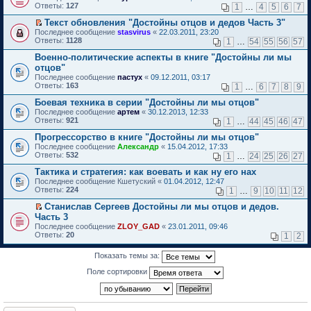
б
у
е
п
Ответы:
н
т
127
м
1
…
4
5
6
7
и
е
щ
с
р
р
о
и
у
т
р
е
о
е
о
Текст обновления "Достойны отцов и дедов Часть 3"
м
к
н
а
в
н
о
й
ч
П
у
п
е
Последнее сообщение
н
stasvirus
«
22.03.2011, 23:20
о
и
б
т
и
е
с
е
п
Ответы:
н
1128
м
1
…
54
55
56
57
ю
щ
и
т
р
о
р
р
о
у
е
к
а
е
о
в
Военно-политические аспекты в книге "Достойны ли мы
о
м
н
н
п
н
й
б
о
ч
у
е
отцов"
и
е
н
т
щ
м
и
с
п
Последнее сообщение
ю
пастух
«
09.12.2011, 03:17
р
о
и
е
у
т
о
р
Ответы:
163
1
…
6
7
8
9
в
м
к
н
н
а
о
о
о
у
п
и
е
н
б
ч
Боевая техника в серии "Достойны ли мы отцов"
м
с
е
ю
п
н
щ
и
Последнее сообщение
у
артем
«
30.12.2013, 12:33
о
р
р
о
е
т
Ответы:
н
921
1
…
44
45
46
47
о
в
о
м
н
а
е
б
о
ч
у
и
н
Прогрессорство в книге "Достойны ли мы отцов"
п
щ
м
и
с
ю
н
р
Последнее сообщение
е
у
Александр
«
15.04.2012, 17:33
т
о
о
о
Ответы:
н
н
532
а
1
…
24
25
26
27
о
м
ч
и
е
н
б
у
и
Тактика и стратегия: как воевать и как ну его нах
ю
п
н
щ
с
т
р
о
Последнее сообщение
е
Кшетуский
«
01.04.2012, 12:47
о
а
о
м
Ответы:
н
224
1
…
9
10
11
12
о
н
ч
у
и
б
н
и
с
Станислав Сергеев Достойны ли мы отцов и дедов.
ю
щ
о
т
о
П
Часть 3
е
м
а
о
е
н
Последнее сообщение
ZLOY_GAD
«
23.01.2011, 09:46
у
н
б
р
и
Ответы:
20
1
2
с
н
щ
е
ю
о
о
е
й
о
м
н
т
Показать темы за:
б
у
и
и
щ
с
Поле сортировки
ю
к
е
о
п
н
о
е
и
б
р
ю
щ
в