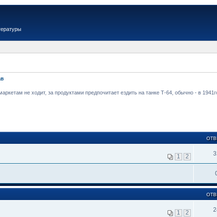
тературы
ав
аркетам не ходит, за продуктами предпочитает ездить на танке Т-64, обычно - в 1941
ОТВ
3
1
2
ОТВ
2
1
2