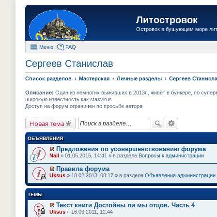
Литостровок
Островок в бушующем море ли
Меню
FAQ
Сергеев Станислав
Список разделов
Мастерская
Личные разделы
Сергеев Станисл
Описание:
Один из немногих выживших в 2013г., живёт в бункере, по суперм
широкую известность как stasvirus
Доступ на форум ограничен по просьбе автора.
Новая тема
ОБЪЯВЛЕНИЯ
Предложения по усовершенствованию форума
П
Nail
» 01.05.2015, 14:41 » в разделе
Вопросы к администрации
е
р
Правила форума
е
П
Uksus
» 18.02.2013, 08:17 » в разделе
Объявления администрации
й
е
т
р
и
е
ТЕМЫ
к
й
п
т
Текст книги Достойны ли мы отцов. Часть 4
е
и
П
Uksus
» 16.03.2011, 12:44
р
к
е