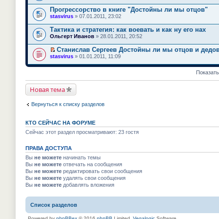
н
п
б
н
т
с
о
и
о
о
е
щ
е
Прогрессорство в книге "Достойны ли мы отцов"
а
о
м
ю
ч
м
р
е
п
н
stasvirus
о
» 07.01.2011, 23:02
у
и
у
в
н
р
н
б
н
т
с
о
и
о
о
щ
е
Тактика и стратегия: как воевать и как ну его нах
а
о
м
ю
ч
м
е
п
н
Ольгерт Иванов
о
» 28.01.2011, 20:52
у
и
у
н
р
н
б
н
т
с
и
о
о
щ
е
Станислав Сергеев Достойны ли мы отцов и дедов
а
о
ю
ч
м
е
п
П
н
stasvirus
о
» 01.01.2011, 11:09
и
у
н
р
е
н
б
т
с
и
о
р
о
щ
а
о
ю
ч
е
Показать
м
е
н
о
и
й
у
н
н
б
т
т
с
и
о
Новая тема
щ
а
и
о
ю
м
е
н
к
о
у
н
н
п
б
Вернуться к списку разделов
с
и
о
е
щ
о
ю
м
р
е
о
у
в
н
б
КТО СЕЙЧАС НА ФОРУМЕ
с
о
и
щ
о
м
ю
Сейчас этот раздел просматривают: 23 гостя
е
о
у
н
б
н
и
щ
ПРАВА ДОСТУПА
е
ю
е
п
Вы
не можете
начинать темы
н
р
Вы
не можете
отвечать на сообщения
и
о
Вы
не можете
редактировать свои сообщения
ю
ч
и
Вы
не можете
удалять свои сообщения
т
Вы
не можете
добавлять вложения
а
н
н
Список разделов
о
м
Powered by
phpBBex
© 2016
phpBB
Limited,
Vegalogic
Software
у