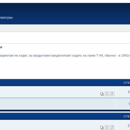
тературы
ав
аркетам не ходит, за продуктами предпочитает ездить на танке Т-64, обычно - в 1941
ОТВ
3
1
2
ОТВ
2
1
2