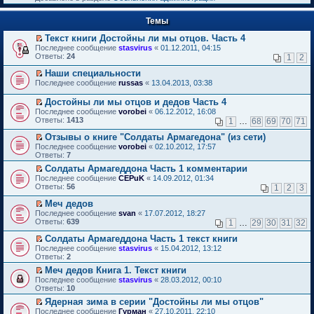
к
р
п
е
е
Темы
й
р
т
в
Текст книги Достойны ли мы отцов. Часть 4
и
о
П
к
Последнее сообщение
stasvirus
«
01.12.2011, 04:15
м
е
п
Ответы:
24
1
2
у
р
е
н
е
р
Наши специальности
е
й
в
П
Последнее сообщение
russas
«
13.04.2013, 03:38
п
т
о
е
р
и
м
р
Достойны ли мы отцов и дедов Часть 4
о
к
у
е
П
Последнее сообщение
vorobei
«
06.12.2012, 16:08
ч
п
н
й
е
Ответы:
1413
и
1
…
68
69
70
71
е
е
т
р
т
р
п
и
е
Отзывы о книге "Солдаты Армагедона" (из сети)
а
в
р
к
й
П
н
Последнее сообщение
о
vorobei
«
02.10.2012, 17:57
о
п
т
е
н
Ответы:
м
7
ч
е
и
р
о
у
и
р
Солдаты Армагеддона Часть 1 комментарии
к
е
м
н
т
в
П
п
Последнее сообщение
й
CEPuK
«
14.09.2012, 01:34
у
е
а
о
е
е
Ответы:
т
56
1
2
3
с
п
н
м
р
р
и
о
р
н
у
е
в
Меч дедов
к
о
о
о
н
й
о
П
п
Последнее сообщение
б
svan
«
17.07.2012, 18:27
ч
м
е
т
м
е
е
Ответы:
щ
639
и
1
…
29
30
31
32
у
п
и
у
р
р
е
т
с
р
к
н
е
в
Солдаты Армагеддона Часть 1 текст книги
н
а
о
о
п
е
й
о
П
и
н
Последнее сообщение
о
stasvirus
«
15.04.2012, 13:12
ч
е
п
т
м
е
ю
н
Ответы:
б
2
и
р
р
и
у
р
о
щ
т
в
о
Меч дедов Книга 1. Текст книги
к
н
е
м
е
а
о
ч
П
п
е
Последнее сообщение
й
stasvirus
«
28.03.2012, 00:10
у
н
н
м
и
е
е
п
Ответы:
т
10
с
и
н
у
т
р
р
р
и
о
ю
о
Ядерная зима в серии "Достойны ли мы отцов"
н
а
е
в
о
к
о
м
П
е
Последнее сообщение
н
й
Гурман
«
27.10.2011, 22:10
о
ч
п