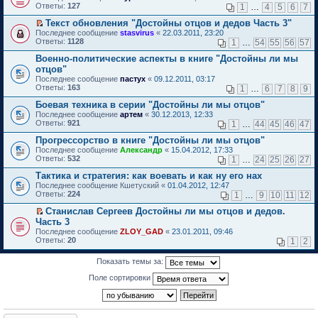
б
у
е
п
Ответы:
н
т
127
м
1
…
4
5
6
7
и
е
щ
с
р
р
о
и
у
т
р
е
о
е
о
Текст обновления "Достойны отцов и дедов Часть 3"
м
к
н
а
в
н
о
й
ч
П
у
п
е
Последнее сообщение
н
stasvirus
«
22.03.2011, 23:20
о
и
б
т
и
е
с
е
п
Ответы:
н
1128
м
1
…
54
55
56
57
ю
щ
и
т
р
о
р
р
о
у
е
к
а
е
о
в
Военно-политические аспекты в книге "Достойны ли мы
о
м
н
н
п
н
й
б
о
ч
у
е
отцов"
и
е
н
т
щ
м
и
с
п
Последнее сообщение
ю
пастух
«
09.12.2011, 03:17
р
о
и
е
у
т
о
р
Ответы:
163
1
…
6
7
8
9
в
м
к
н
н
а
о
о
о
у
п
и
е
н
б
ч
Боевая техника в серии "Достойны ли мы отцов"
м
с
е
ю
п
н
щ
и
Последнее сообщение
у
артем
«
30.12.2013, 12:33
о
р
р
о
е
т
Ответы:
н
921
1
…
44
45
46
47
о
в
о
м
н
а
е
б
о
ч
у
и
н
Прогрессорство в книге "Достойны ли мы отцов"
п
щ
м
и
с
ю
н
р
Последнее сообщение
е
у
Александр
«
15.04.2012, 17:33
т
о
о
о
Ответы:
н
н
532
а
1
…
24
25
26
27
о
м
ч
и
е
н
б
у
и
Тактика и стратегия: как воевать и как ну его нах
ю
п
н
щ
с
т
р
о
Последнее сообщение
е
Кшетуский
«
01.04.2012, 12:47
о
а
о
м
Ответы:
н
224
1
…
9
10
11
12
о
н
ч
у
и
б
н
и
с
Станислав Сергеев Достойны ли мы отцов и дедов.
ю
щ
о
т
о
П
Часть 3
е
м
а
о
е
н
Последнее сообщение
ZLOY_GAD
«
23.01.2011, 09:46
у
н
б
р
и
Ответы:
20
1
2
с
н
щ
е
ю
о
о
е
й
о
м
н
т
Показать темы за:
б
у
и
и
щ
с
Поле сортировки
ю
к
е
о
п
н
о
е
и
б
р
ю
щ
в