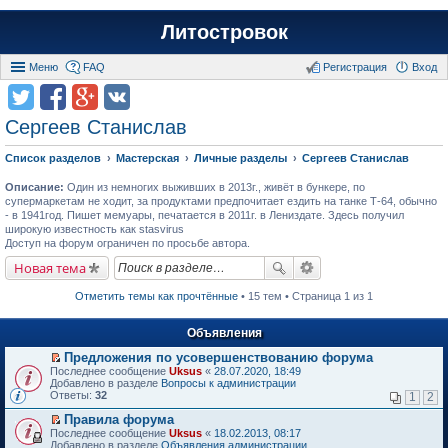
Литостровок
Меню
FAQ
Регистрация
Вход
Сергеев Станислав
Список разделов
Мастерская
Личные разделы
Сергеев Станислав
Описание:
Один из немногих выживших в 2013г., живёт в бункере, по
супермаркетам не ходит, за продуктами предпочитает ездить на танке Т-64, обычно
- в 1941год. Пишет мемуары, печатается в 2011г. в Лениздате. Здесь получил
широкую известность как stasvirus
Доступ на форум ограничен по просьбе автора.
Новая тема
Отметить темы как прочтённые
• 15 тем • Страница 1 из 1
Объявления
Предложения по усовершенствованию форума
П
Последнее сообщение
Uksus
«
28.07.2020, 18:49
е
Добавлено в разделе
Вопросы к администрации
р
Ответы:
32
1
2
е
й
Правила форума
т
П
Последнее сообщение
Uksus
«
18.02.2013, 08:17
и
е
Добавлено в разделе
Объявления администрации