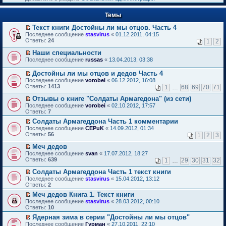
к
р
п
е
е
Темы
й
р
т
в
Текст книги Достойны ли мы отцов. Часть 4
и
о
П
к
Последнее сообщение
stasvirus
«
01.12.2011, 04:15
м
е
п
Ответы:
24
1
2
у
р
е
н
е
р
Наши специальности
е
й
в
П
Последнее сообщение
russas
«
13.04.2013, 03:38
п
т
о
е
р
и
м
р
Достойны ли мы отцов и дедов Часть 4
о
к
у
е
П
Последнее сообщение
vorobei
«
06.12.2012, 16:08
ч
п
н
й
е
Ответы:
1413
и
1
…
68
69
70
71
е
е
т
р
т
р
п
и
е
Отзывы о книге "Солдаты Армагедона" (из сети)
а
в
р
к
й
П
н
Последнее сообщение
о
vorobei
«
02.10.2012, 17:57
о
п
т
е
н
Ответы:
м
7
ч
е
и
р
о
у
и
р
Солдаты Армагеддона Часть 1 комментарии
к
е
м
н
т
в
П
п
Последнее сообщение
й
CEPuK
«
14.09.2012, 01:34
у
е
а
о
е
е
Ответы:
т
56
1
2
3
с
п
н
м
р
р
и
о
р
н
у
е
в
Меч дедов
к
о
о
о
н
й
о
П
п
Последнее сообщение
б
svan
«
17.07.2012, 18:27
ч
м
е
т
м
е
е
Ответы:
щ
639
и
1
…
29
30
31
32
у
п
и
у
р
р
е
т
с
р
к
н
е
в
Солдаты Армагеддона Часть 1 текст книги
н
а
о
о
п
е
й
о
П
и
н
Последнее сообщение
о
stasvirus
«
15.04.2012, 13:12
ч
е
п
т
м
е
ю
н
Ответы:
б
2
и
р
р
и
у
р
о
щ
т
в
о
Меч дедов Книга 1. Текст книги
к
н
е
м
е
а
о
ч
П
п
е
Последнее сообщение
й
stasvirus
«
28.03.2012, 00:10
у
н
н
м
и
е
е
п
Ответы:
т
10
с
и
н
у
т
р
р
р
и
о
ю
о
Ядерная зима в серии "Достойны ли мы отцов"
н
а
е
в
о
к
о
м
П
е
Последнее сообщение
н
й
Гурман
«
27.10.2011, 22:10
о
ч
п