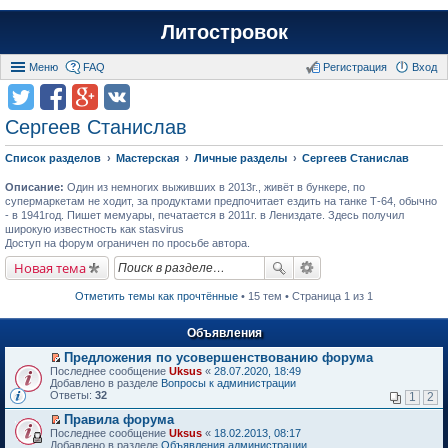
Литостровок
Меню
FAQ
Регистрация
Вход
Сергеев Станислав
Список разделов
Мастерская
Личные разделы
Сергеев Станислав
Описание:
Один из немногих выживших в 2013г., живёт в бункере, по
супермаркетам не ходит, за продуктами предпочитает ездить на танке Т-64, обычно
- в 1941год. Пишет мемуары, печатается в 2011г. в Лениздате. Здесь получил
широкую известность как stasvirus
Доступ на форум ограничен по просьбе автора.
Новая тема
Отметить темы как прочтённые
• 15 тем • Страница 1 из 1
Объявления
Предложения по усовершенствованию форума
П
Последнее сообщение
Uksus
«
28.07.2020, 18:49
е
Добавлено в разделе
Вопросы к администрации
р
Ответы:
32
1
2
е
й
Правила форума
т
П
Последнее сообщение
Uksus
«
18.02.2013, 08:17
и
е
Добавлено в разделе
Объявления администрации