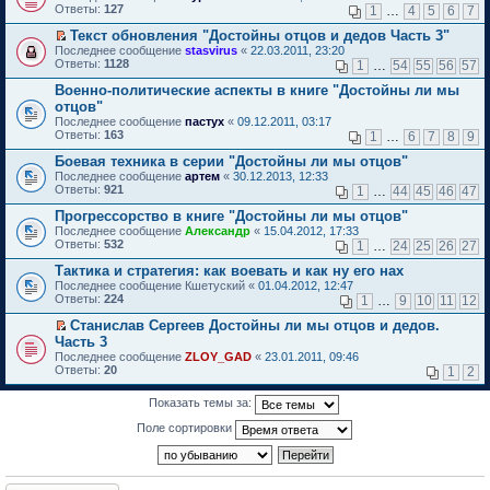
б
у
е
п
Ответы:
н
т
127
м
1
…
4
5
6
7
и
е
щ
с
р
р
о
и
у
т
р
е
о
е
о
Текст обновления "Достойны отцов и дедов Часть 3"
м
к
н
а
в
н
о
й
ч
П
у
п
е
Последнее сообщение
н
stasvirus
«
22.03.2011, 23:20
о
и
б
т
и
е
с
е
п
Ответы:
н
1128
м
1
…
54
55
56
57
ю
щ
и
т
р
о
р
р
о
у
е
к
а
е
о
в
Военно-политические аспекты в книге "Достойны ли мы
о
м
н
н
п
н
й
б
о
ч
у
е
отцов"
и
е
н
т
щ
м
и
с
п
Последнее сообщение
ю
пастух
«
09.12.2011, 03:17
р
о
и
е
у
т
о
р
Ответы:
163
1
…
6
7
8
9
в
м
к
н
н
а
о
о
о
у
п
и
е
н
б
ч
Боевая техника в серии "Достойны ли мы отцов"
м
с
е
ю
п
н
щ
и
Последнее сообщение
у
артем
«
30.12.2013, 12:33
о
р
р
о
е
т
Ответы:
н
921
1
…
44
45
46
47
о
в
о
м
н
а
е
б
о
ч
у
и
н
Прогрессорство в книге "Достойны ли мы отцов"
п
щ
м
и
с
ю
н
р
Последнее сообщение
е
у
Александр
«
15.04.2012, 17:33
т
о
о
о
Ответы:
н
н
532
а
1
…
24
25
26
27
о
м
ч
и
е
н
б
у
и
Тактика и стратегия: как воевать и как ну его нах
ю
п
н
щ
с
т
р
о
Последнее сообщение
е
Кшетуский
«
01.04.2012, 12:47
о
а
о
м
Ответы:
н
224
1
…
9
10
11
12
о
н
ч
у
и
б
н
и
с
Станислав Сергеев Достойны ли мы отцов и дедов.
ю
щ
о
т
о
П
Часть 3
е
м
а
о
е
н
Последнее сообщение
ZLOY_GAD
«
23.01.2011, 09:46
у
н
б
р
и
Ответы:
20
1
2
с
н
щ
е
ю
о
о
е
й
о
м
н
т
Показать темы за:
б
у
и
и
щ
с
Поле сортировки
ю
к
е
о
п
н
о
е
и
б
р
ю
щ
в