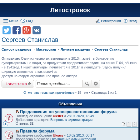
Литостровок
Меню
FAQ
Регистрация
Вход
Сергеев Станислав
Список разделов
Мастерская
Личные разделы
Сергеев Станислав
Описание:
Один из немногих выживших в 2013г., живёт в бункере, по
супермаркетам не ходит, за продуктами предпочитает ездить на танке Т-64, обычно
- в 1941год. Пишет мемуары, печатается в 2011г. в Лениздате. Здесь получил
широкую известность как stasvirus
Доступ на форум ограничен по просьбе автора.
Новая тема
Отметить темы как прочтённые
• 15 тем • Страница 1 из 1
Объявления
Предложения по усовершенствованию форума
П
Последнее сообщение
Uksus
«
28.07.2020, 18:49
е
Добавлено в разделе
Вопросы к администрации
р
Ответы:
32
1
2
е
й
Правила форума
т
П
Последнее сообщение
Uksus
«
18.02.2013, 08:17
и
е
Добавлено в разделе
Объявления администрации