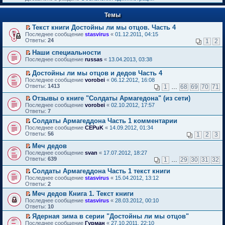
к
р
п
е
е
Темы
й
р
т
в
Текст книги Достойны ли мы отцов. Часть 4
и
о
П
к
Последнее сообщение
stasvirus
«
01.12.2011, 04:15
м
е
п
Ответы:
24
1
2
у
р
е
н
е
р
Наши специальности
е
й
в
П
Последнее сообщение
russas
«
13.04.2013, 03:38
п
т
о
е
р
и
м
р
Достойны ли мы отцов и дедов Часть 4
о
к
у
е
П
Последнее сообщение
vorobei
«
06.12.2012, 16:08
ч
п
н
й
е
Ответы:
1413
и
1
…
68
69
70
71
е
е
т
р
т
р
п
и
е
Отзывы о книге "Солдаты Армагедона" (из сети)
а
в
р
к
й
П
н
Последнее сообщение
о
vorobei
«
02.10.2012, 17:57
о
п
т
е
н
Ответы:
м
7
ч
е
и
р
о
у
и
р
Солдаты Армагеддона Часть 1 комментарии
к
е
м
н
т
в
П
п
Последнее сообщение
й
CEPuK
«
14.09.2012, 01:34
у
е
а
о
е
е
Ответы:
т
56
1
2
3
с
п
н
м
р
р
и
о
р
н
у
е
в
Меч дедов
к
о
о
о
н
й
о
П
п
Последнее сообщение
б
svan
«
17.07.2012, 18:27
ч
м
е
т
м
е
е
Ответы:
щ
639
и
1
…
29
30
31
32
у
п
и
у
р
р
е
т
с
р
к
н
е
в
Солдаты Армагеддона Часть 1 текст книги
н
а
о
о
п
е
й
о
П
и
н
Последнее сообщение
о
stasvirus
«
15.04.2012, 13:12
ч
е
п
т
м
е
ю
н
Ответы:
б
2
и
р
р
и
у
р
о
щ
т
в
о
Меч дедов Книга 1. Текст книги
к
н
е
м
е
а
о
ч
П
п
е
Последнее сообщение
й
stasvirus
«
28.03.2012, 00:10
у
н
н
м
и
е
е
п
Ответы:
т
10
с
и
н
у
т
р
р
р
и
о
ю
о
Ядерная зима в серии "Достойны ли мы отцов"
н
а
е
в
о
к
о
м
П
е
Последнее сообщение
н
й
Гурман
«
27.10.2011, 22:10
о
ч
п