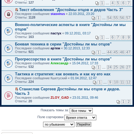
б
у
е
п
Ответы:
н
т
127
м
1
…
4
5
6
7
и
е
щ
с
р
р
о
и
у
т
р
е
о
е
о
Текст обновления "Достойны отцов и дедов Часть 3"
м
к
н
а
в
н
о
й
ч
П
у
п
е
Последнее сообщение
н
stasvirus
«
22.03.2011, 23:20
о
и
б
т
и
е
с
е
п
Ответы:
н
1128
м
1
…
54
55
56
57
ю
щ
и
т
р
о
р
р
о
у
е
к
а
е
о
в
Военно-политические аспекты в книге "Достойны ли мы
о
м
н
н
п
н
й
б
о
ч
у
е
отцов"
и
е
н
т
щ
м
и
с
п
Последнее сообщение
ю
пастух
«
09.12.2011, 03:17
р
о
и
е
у
т
о
р
Ответы:
163
1
…
6
7
8
9
в
м
к
н
н
а
о
о
о
у
п
и
е
н
б
ч
Боевая техника в серии "Достойны ли мы отцов"
м
с
е
ю
п
н
щ
и
Последнее сообщение
у
артем
«
30.12.2013, 12:33
о
р
р
о
е
т
Ответы:
н
921
1
…
44
45
46
47
о
в
о
м
н
а
е
б
о
ч
у
и
н
Прогрессорство в книге "Достойны ли мы отцов"
п
щ
м
и
с
ю
н
р
Последнее сообщение
е
у
Александр
«
15.04.2012, 17:33
т
о
о
о
Ответы:
н
н
532
а
1
…
24
25
26
27
о
м
ч
и
е
н
б
у
и
Тактика и стратегия: как воевать и как ну его нах
ю
п
н
щ
с
т
р
о
Последнее сообщение
е
Кшетуский
«
01.04.2012, 12:47
о
а
о
м
Ответы:
н
224
1
…
9
10
11
12
о
н
ч
у
и
б
н
и
с
Станислав Сергеев Достойны ли мы отцов и дедов.
ю
щ
о
т
о
П
Часть 3
е
м
а
о
е
н
Последнее сообщение
ZLOY_GAD
«
23.01.2011, 09:46
у
н
б
р
и
Ответы:
20
1
2
с
н
щ
е
ю
о
о
е
й
о
м
н
т
Показать темы за:
б
у
и
и
щ
с
Поле сортировки
ю
к
е
о
п
н
о
е
и
б
р
ю
щ
в