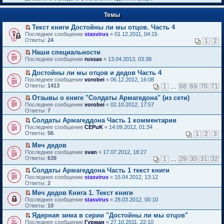
к
р
п
е
е
Темы
й
р
т
в
Текст книги Достойны ли мы отцов. Часть 4
и
о
П
к
Последнее сообщение
stasvirus
«
01.12.2011, 04:15
м
е
п
Ответы:
24
1
2
у
р
е
н
е
р
Наши специальности
е
й
в
П
Последнее сообщение
russas
«
13.04.2013, 03:38
п
т
о
е
р
и
м
р
Достойны ли мы отцов и дедов Часть 4
о
к
у
е
П
Последнее сообщение
vorobei
«
06.12.2012, 16:08
ч
п
н
й
е
Ответы:
1413
и
1
…
68
69
70
71
е
е
т
р
т
р
п
и
е
Отзывы о книге "Солдаты Армагедона" (из сети)
а
в
р
к
й
П
н
Последнее сообщение
о
vorobei
«
02.10.2012, 17:57
о
п
т
е
н
Ответы:
м
7
ч
е
и
р
о
у
и
р
Солдаты Армагеддона Часть 1 комментарии
к
е
м
н
т
в
П
п
Последнее сообщение
й
CEPuK
«
14.09.2012, 01:34
у
е
а
о
е
е
Ответы:
т
56
1
2
3
с
п
н
м
р
р
и
о
р
н
у
е
в
Меч дедов
к
о
о
о
н
й
о
П
п
Последнее сообщение
б
svan
«
17.07.2012, 18:27
ч
м
е
т
м
е
е
Ответы:
щ
639
и
1
…
29
30
31
32
у
п
и
у
р
р
е
т
с
р
к
н
е
в
Солдаты Армагеддона Часть 1 текст книги
н
а
о
о
п
е
й
о
П
и
н
Последнее сообщение
о
stasvirus
«
15.04.2012, 13:12
ч
е
п
т
м
е
ю
н
Ответы:
б
2
и
р
р
и
у
р
о
щ
т
в
о
Меч дедов Книга 1. Текст книги
к
н
е
м
е
а
о
ч
П
п
е
Последнее сообщение
й
stasvirus
«
28.03.2012, 00:10
у
н
н
м
и
е
е
п
Ответы:
т
10
с
и
н
у
т
р
р
р
и
о
ю
о
Ядерная зима в серии "Достойны ли мы отцов"
н
а
е
в
о
к
о
м
П
е
Последнее сообщение
н
й
Гурман
«
27.10.2011, 22:10
о
ч
п