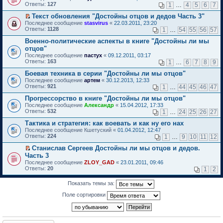
б
у
е
п
Ответы:
н
т
127
м
1
…
4
5
6
7
и
е
щ
с
р
р
о
и
у
т
р
е
о
е
о
Текст обновления "Достойны отцов и дедов Часть 3"
м
к
н
а
в
н
о
й
ч
П
у
п
е
Последнее сообщение
н
stasvirus
«
22.03.2011, 23:20
о
и
б
т
и
е
с
е
п
Ответы:
н
1128
м
1
…
54
55
56
57
ю
щ
и
т
р
о
р
р
о
у
е
к
а
е
о
в
Военно-политические аспекты в книге "Достойны ли мы
о
м
н
н
п
н
й
б
о
ч
у
е
отцов"
и
е
н
т
щ
м
и
с
п
Последнее сообщение
ю
пастух
«
09.12.2011, 03:17
р
о
и
е
у
т
о
р
Ответы:
163
1
…
6
7
8
9
в
м
к
н
н
а
о
о
о
у
п
и
е
н
б
ч
Боевая техника в серии "Достойны ли мы отцов"
м
с
е
ю
п
н
щ
и
Последнее сообщение
у
артем
«
30.12.2013, 12:33
о
р
р
о
е
т
Ответы:
н
921
1
…
44
45
46
47
о
в
о
м
н
а
е
б
о
ч
у
и
н
Прогрессорство в книге "Достойны ли мы отцов"
п
щ
м
и
с
ю
н
р
Последнее сообщение
е
у
Александр
«
15.04.2012, 17:33
т
о
о
о
Ответы:
н
н
532
а
1
…
24
25
26
27
о
м
ч
и
е
н
б
у
и
Тактика и стратегия: как воевать и как ну его нах
ю
п
н
щ
с
т
р
о
Последнее сообщение
е
Кшетуский
«
01.04.2012, 12:47
о
а
о
м
Ответы:
н
224
1
…
9
10
11
12
о
н
ч
у
и
б
н
и
с
Станислав Сергеев Достойны ли мы отцов и дедов.
ю
щ
о
т
о
П
Часть 3
е
м
а
о
е
н
Последнее сообщение
ZLOY_GAD
«
23.01.2011, 09:46
у
н
б
р
и
Ответы:
20
1
2
с
н
щ
е
ю
о
о
е
й
о
м
н
т
Показать темы за:
б
у
и
и
щ
с
Поле сортировки
ю
к
е
о
п
н
о
е
и
б
р
ю
щ
в