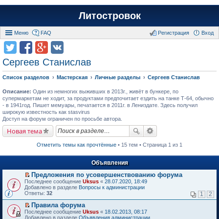
Литостровок
Меню
FAQ
Регистрация
Вход
Сергеев Станислав
Список разделов
Мастерская
Личные разделы
Сергеев Станислав
Описание:
Один из немногих выживших в 2013г., живёт в бункере, по
супермаркетам не ходит, за продуктами предпочитает ездить на танке Т-64, обычно
- в 1941год. Пишет мемуары, печатается в 2011г. в Лениздате. Здесь получил
широкую известность как stasvirus
Доступ на форум ограничен по просьбе автора.
Новая тема
Отметить темы как прочтённые
• 15 тем • Страница 1 из 1
Объявления
Предложения по усовершенствованию форума
П
Последнее сообщение
Uksus
«
28.07.2020, 18:49
е
Добавлено в разделе
Вопросы к администрации
р
Ответы:
32
1
2
е
й
Правила форума
т
П
Последнее сообщение
Uksus
«
18.02.2013, 08:17
и
е
Добавлено в разделе
Объявления администрации