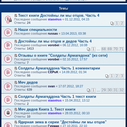
к
р
п
е
е
Темы
й
р
т
в
Текст книги Достойны ли мы отцов. Часть 4
и
о
П
к
Последнее сообщение
stasvirus
«
01.12.2011, 04:15
м
е
п
Ответы:
24
1
2
у
р
е
н
е
р
Наши специальности
е
й
в
П
Последнее сообщение
russas
«
13.04.2013, 03:38
п
т
о
е
р
и
м
р
Достойны ли мы отцов и дедов Часть 4
о
к
у
е
П
Последнее сообщение
vorobei
«
06.12.2012, 16:08
ч
п
н
й
е
Ответы:
1413
и
1
…
68
69
70
71
е
е
т
р
т
р
п
и
е
Отзывы о книге "Солдаты Армагедона" (из сети)
а
в
р
к
й
П
н
Последнее сообщение
о
vorobei
«
02.10.2012, 17:57
о
п
т
е
н
Ответы:
м
7
ч
е
и
р
о
у
и
р
Солдаты Армагеддона Часть 1 комментарии
к
е
м
н
т
в
П
п
Последнее сообщение
й
CEPuK
«
14.09.2012, 01:34
у
е
а
о
е
е
Ответы:
т
56
1
2
3
с
п
н
м
р
р
и
о
р
н
у
е
в
Меч дедов
к
о
о
о
н
й
о
П
п
Последнее сообщение
б
svan
«
17.07.2012, 18:27
ч
м
е
т
м
е
е
Ответы:
щ
639
и
1
…
29
30
31
32
у
п
и
у
р
р
е
т
с
р
к
н
е
в
Солдаты Армагеддона Часть 1 текст книги
н
а
о
о
п
е
й
о
П
и
н
Последнее сообщение
о
stasvirus
«
15.04.2012, 13:12
ч
е
п
т
м
е
ю
н
Ответы:
б
2
и
р
р
и
у
р
о
щ
т
в
о
Меч дедов Книга 1. Текст книги
к
н
е
м
е
а
о
ч
П
п
е
Последнее сообщение
й
stasvirus
«
28.03.2012, 00:10
у
н
н
м
и
е
е
п
Ответы:
т
10
с
и
н
у
т
р
р
р
и
о
ю
о
Ядерная зима в серии "Достойны ли мы отцов"
н
а
е
в
о
к
о
м
П
е
Последнее сообщение
н
й
Гурман
«
27.10.2011, 22:10
о
ч
п