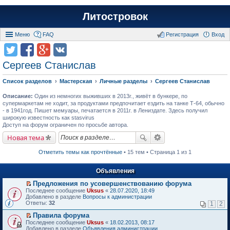
Литостровок
Меню
FAQ
Регистрация
Вход
Сергеев Станислав
Список разделов
Мастерская
Личные разделы
Сергеев Станислав
Описание:
Один из немногих выживших в 2013г., живёт в бункере, по
супермаркетам не ходит, за продуктами предпочитает ездить на танке Т-64, обычно
- в 1941год. Пишет мемуары, печатается в 2011г. в Лениздате. Здесь получил
широкую известность как stasvirus
Доступ на форум ограничен по просьбе автора.
Новая тема
Отметить темы как прочтённые
• 15 тем • Страница 1 из 1
Объявления
Предложения по усовершенствованию форума
П
Последнее сообщение
Uksus
«
28.07.2020, 18:49
е
Добавлено в разделе
Вопросы к администрации
р
Ответы:
32
1
2
е
й
Правила форума
т
П
Последнее сообщение
Uksus
«
18.02.2013, 08:17
и
е
Добавлено в разделе
Объявления администрации