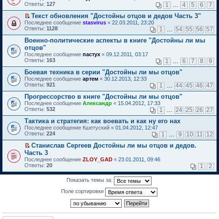
б
у
е
п
Ответы:
н
т
127
м
1
…
4
5
6
7
и
е
щ
с
р
р
о
и
у
т
р
е
о
е
о
Текст обновления "Достойны отцов и дедов Часть 3"
м
к
н
а
в
н
о
й
ч
П
у
п
е
Последнее сообщение
н
stasvirus
«
22.03.2011, 23:20
о
и
б
т
и
е
с
е
п
Ответы:
н
1128
м
1
…
54
55
56
57
ю
щ
и
т
р
о
р
р
о
у
е
к
а
е
о
в
Военно-политические аспекты в книге "Достойны ли мы
о
м
н
н
п
н
й
б
о
ч
у
е
отцов"
и
е
н
т
щ
м
и
с
п
Последнее сообщение
ю
пастух
«
09.12.2011, 03:17
р
о
и
е
у
т
о
р
Ответы:
163
1
…
6
7
8
9
в
м
к
н
н
а
о
о
о
у
п
и
е
н
б
ч
Боевая техника в серии "Достойны ли мы отцов"
м
с
е
ю
п
н
щ
и
Последнее сообщение
у
артем
«
30.12.2013, 12:33
о
р
р
о
е
т
Ответы:
н
921
1
…
44
45
46
47
о
в
о
м
н
а
е
б
о
ч
у
и
н
Прогрессорство в книге "Достойны ли мы отцов"
п
щ
м
и
с
ю
н
р
Последнее сообщение
е
у
Александр
«
15.04.2012, 17:33
т
о
о
о
Ответы:
н
н
532
а
1
…
24
25
26
27
о
м
ч
и
е
н
б
у
и
Тактика и стратегия: как воевать и как ну его нах
ю
п
н
щ
с
т
р
о
Последнее сообщение
е
Кшетуский
«
01.04.2012, 12:47
о
а
о
м
Ответы:
н
224
1
…
9
10
11
12
о
н
ч
у
и
б
н
и
с
Станислав Сергеев Достойны ли мы отцов и дедов.
ю
щ
о
т
о
П
Часть 3
е
м
а
о
е
н
Последнее сообщение
ZLOY_GAD
«
23.01.2011, 09:46
у
н
б
р
и
Ответы:
20
1
2
с
н
щ
е
ю
о
о
е
й
о
м
н
т
Показать темы за:
б
у
и
и
щ
с
Поле сортировки
ю
к
е
о
п
н
о
е
и
б
р
ю
щ
в