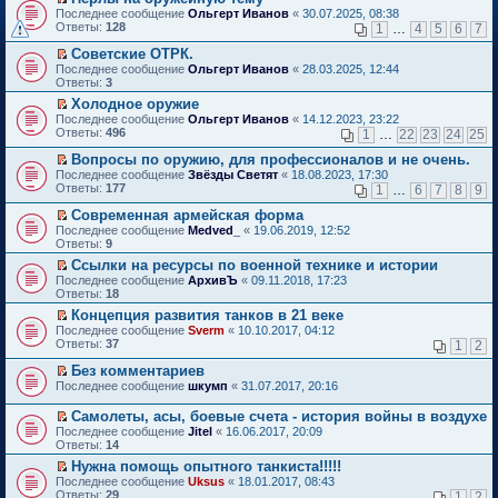
о
П
к
Последнее сообщение
Ольгерт Иванов
«
30.07.2025, 08:38
м
е
п
Ответы:
128
1
…
4
5
6
7
у
р
е
н
е
р
Советские ОТРК.
е
й
в
П
Последнее сообщение
Ольгерт Иванов
«
28.03.2025, 12:44
п
т
о
е
Ответы:
3
р
и
м
р
о
Холодное оружие
к
у
е
ч
П
п
н
Последнее сообщение
й
Ольгерт Иванов
«
14.12.2023, 23:22
и
е
е
е
Ответы:
т
496
1
…
22
23
24
25
т
р
р
п
и
а
е
в
р
Вопросы по оружию, для профессионалов и не очень.
к
н
й
о
о
П
п
Последнее сообщение
Звёзды Светят
«
18.08.2023, 17:30
н
т
м
ч
е
е
Ответы:
177
1
…
6
7
8
9
о
и
у
и
р
р
м
к
н
т
е
в
Современная армейская форма
у
п
е
а
й
о
П
Последнее сообщение
Medved_
«
19.06.2019, 12:52
с
е
п
н
т
м
е
Ответы:
9
о
р
р
н
и
у
р
о
в
о
Ссылки на ресурсы по военной технике и истории
о
к
н
е
б
о
ч
П
м
п
е
Последнее сообщение
й
АрхивЪ
«
09.11.2018, 17:23
щ
м
и
е
у
е
п
Ответы:
т
18
е
у
т
р
с
р
р
и
Концепция развития танков в 21 веке
н
н
а
е
о
в
о
к
П
и
е
Последнее сообщение
н
й
Sverm
«
10.10.2017, 04:12
о
о
ч
п
е
ю
п
Ответы:
н
т
37
б
м
1
2
и
е
р
р
о
и
щ
у
т
р
е
о
Без комментариев
м
к
е
н
а
в
й
ч
П
у
п
н
е
Последнее сообщение
н
шкумп
«
31.07.2017, 20:16
о
т
и
е
с
е
и
п
н
м
и
т
р
о
р
ю
р
о
у
Самолеты, асы, боевые счета - история войны в воздухе
к
а
е
о
в
о
м
н
П
Последнее сообщение
Jitel
«
16.06.2017, 20:09
п
н
й
б
о
ч
у
е
е
Ответы:
14
е
н
т
щ
м
и
с
п
р
р
о
и
е
у
т
Нужна помощь опытного танкиста!!!!!
о
р
е
в
м
к
н
н
а
П
о
о
Последнее сообщение
й
Uksus
«
18.01.2017, 08:43
о
у
п
и
е
н
е
б
ч
Ответы:
т
29
1
2