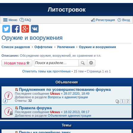
Литостровок
Меню
FAQ
Регистрация
Вход
Оружие и вооружения
Список разделов
Оффтопик
Увлечения
Оружие и вооружения
Описание:
Обсуждение оружия, вооружений, их сравнение и т.п.
Новая тема
Отметить темы как прочтённые
• 15 тем • Страница 1 из 1
Объявления
Предложения по усовершенствованию форума
П
Последнее сообщение
Uksus
«
28.07.2020, 18:49
е
Добавлено в разделе
Вопросы к администрации
р
Ответы:
32
1
2
е
й
Правила форума
т
П
Последнее сообщение
Uksus
«
18.02.2013, 08:17
и
е
Добавлено в разделе
Объявления администрации
к
р
п
е
е
Темы
й
р
т
в
Перлы на оружейную тему
и