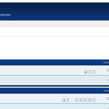
тературы
ОТВ
3
1
2
ОТВ
1
1
…
3
4
5
6
7