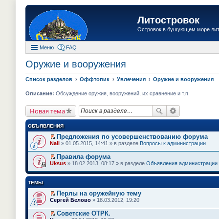
Литостровок
Островок в бушующем море ли
Меню
FAQ
Оружие и вооружения
Список разделов
Оффтопик
Увлечения
Оружие и вооружения
Описание:
Обсуждение оружия, вооружений, их сравнение и т.п.
Новая тема
ОБЪЯВЛЕНИЯ
Предложения по усовершенствованию форума
П
Nail
» 01.05.2015, 14:41 » в разделе
Вопросы к администрации
е
р
Правила форума
е
П
Uksus
» 18.02.2013, 08:17 » в разделе
Объявления администрации
й
е
т
р
и
е
ТЕМЫ
к
й
п
т
Перлы на оружейную тему
е
и
П
Сергей Белово
» 18.03.2012, 19:20
р
к
е
в
п
р
о
Советские ОТРК.
е
е
м
П