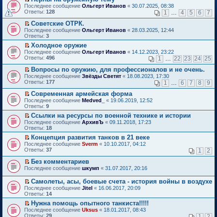
о
П
к
Последнее сообщение
Ольгерт Иванов
«
30.07.2025, 08:38
м
е
п
Ответы:
128
1
…
4
5
6
7
у
р
е
н
е
р
Советские ОТРК.
е
й
в
П
Последнее сообщение
Ольгерт Иванов
«
28.03.2025, 12:44
п
т
о
е
Ответы:
3
р
и
м
р
о
Холодное оружие
к
у
е
ч
П
п
н
Последнее сообщение
й
Ольгерт Иванов
«
14.12.2023, 23:22
и
е
е
е
Ответы:
т
496
1
…
22
23
24
25
т
р
р
п
и
а
е
в
р
Вопросы по оружию, для профессионалов и не очень.
к
н
й
о
о
П
п
Последнее сообщение
Звёзды Светят
«
18.08.2023, 17:30
н
т
м
ч
е
е
Ответы:
177
1
…
6
7
8
9
о
и
у
и
р
р
м
к
н
т
е
в
Современная армейская форма
у
п
е
а
й
о
П
Последнее сообщение
Medved_
«
19.06.2019, 12:52
с
е
п
н
т
м
е
Ответы:
9
о
р
р
н
и
у
р
о
в
о
Ссылки на ресурсы по военной технике и истории
о
к
н
е
б
о
ч
П
м
п
е
Последнее сообщение
й
АрхивЪ
«
09.11.2018, 17:23
щ
м
и
е
у
е
п
Ответы:
т
18
е
у
т
р
с
р
р
и
Концепция развития танков в 21 веке
н
н
а
е
о
в
о
к
П
и
е
Последнее сообщение
н
й
Sverm
«
10.10.2017, 04:12
о
о
ч
п
е
ю
п
Ответы:
н
т
37
б
м
1
2
и
е
р
р
о
и
щ
у
т
р
е
о
Без комментариев
м
к
е
н
а
в
й
ч
П
у
п
н
е
Последнее сообщение
н
шкумп
«
31.07.2017, 20:16
о
т
и
е
с
е
и
п
н
м
и
т
р
о
р
ю
р
о
у
Самолеты, асы, боевые счета - история войны в воздухе
к
а
е
о
в
о
м
н
П
Последнее сообщение
Jitel
«
16.06.2017, 20:09
п
н
й
б
о
ч
у
е
е
Ответы:
14
е
н
т
щ
м
и
с
п
р
р
о
и
е
у
т
Нужна помощь опытного танкиста!!!!!
о
р
е
в
м
к
н
н
а
П
о
о
Последнее сообщение
й
Uksus
«
18.01.2017, 08:43
о
у
п
и
е
н
е
б
ч
Ответы:
т
29
1
2