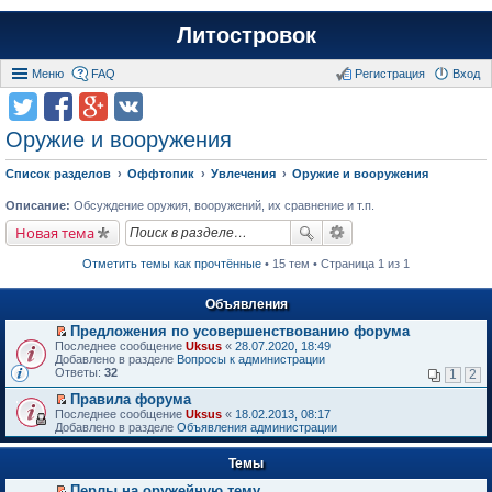
Литостровок
Меню
FAQ
Регистрация
Вход
Оружие и вооружения
Список разделов
Оффтопик
Увлечения
Оружие и вооружения
Описание:
Обсуждение оружия, вооружений, их сравнение и т.п.
Новая тема
Отметить темы как прочтённые
• 15 тем • Страница 1 из 1
Объявления
Предложения по усовершенствованию форума
П
Последнее сообщение
Uksus
«
28.07.2020, 18:49
е
Добавлено в разделе
Вопросы к администрации
р
Ответы:
32
1
2
е
й
Правила форума
т
П
Последнее сообщение
Uksus
«
18.02.2013, 08:17
и
е
Добавлено в разделе
Объявления администрации
к
р
п
е
е
Темы
й
р
т
в
Перлы на оружейную тему
и