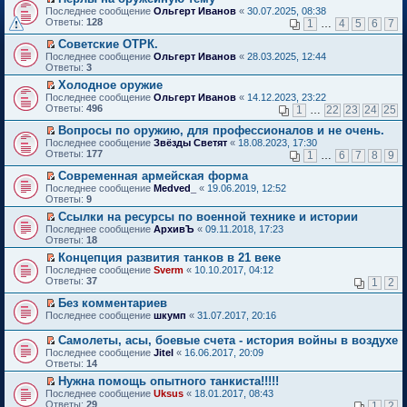
о
П
к
Последнее сообщение
Ольгерт Иванов
«
30.07.2025, 08:38
м
е
п
Ответы:
128
1
…
4
5
6
7
у
р
е
н
е
р
Советские ОТРК.
е
й
в
П
Последнее сообщение
Ольгерт Иванов
«
28.03.2025, 12:44
п
т
о
е
Ответы:
3
р
и
м
р
о
Холодное оружие
к
у
е
ч
П
п
н
Последнее сообщение
й
Ольгерт Иванов
«
14.12.2023, 23:22
и
е
е
е
Ответы:
т
496
1
…
22
23
24
25
т
р
р
п
и
а
е
в
р
Вопросы по оружию, для профессионалов и не очень.
к
н
й
о
о
П
п
Последнее сообщение
Звёзды Светят
«
18.08.2023, 17:30
н
т
м
ч
е
е
Ответы:
177
1
…
6
7
8
9
о
и
у
и
р
р
м
к
н
т
е
в
Современная армейская форма
у
п
е
а
й
о
П
Последнее сообщение
Medved_
«
19.06.2019, 12:52
с
е
п
н
т
м
е
Ответы:
9
о
р
р
н
и
у
р
о
в
о
Ссылки на ресурсы по военной технике и истории
о
к
н
е
б
о
ч
П
м
п
е
Последнее сообщение
й
АрхивЪ
«
09.11.2018, 17:23
щ
м
и
е
у
е
п
Ответы:
т
18
е
у
т
р
с
р
р
и
Концепция развития танков в 21 веке
н
н
а
е
о
в
о
к
П
и
е
Последнее сообщение
н
й
Sverm
«
10.10.2017, 04:12
о
о
ч
п
е
ю
п
Ответы:
н
т
37
б
м
1
2
и
е
р
р
о
и
щ
у
т
р
е
о
Без комментариев
м
к
е
н
а
в
й
ч
П
у
п
н
е
Последнее сообщение
н
шкумп
«
31.07.2017, 20:16
о
т
и
е
с
е
и
п
н
м
и
т
р
о
р
ю
р
о
у
Самолеты, асы, боевые счета - история войны в воздухе
к
а
е
о
в
о
м
н
П
Последнее сообщение
Jitel
«
16.06.2017, 20:09
п
н
й
б
о
ч
у
е
е
Ответы:
14
е
н
т
щ
м
и
с
п
р
р
о
и
е
у
т
Нужна помощь опытного танкиста!!!!!
о
р
е
в
м
к
н
н
а
П
о
о
Последнее сообщение
й
Uksus
«
18.01.2017, 08:43
о
у
п
и
е
н
е
б
ч
Ответы:
т
29
1
2