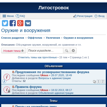
Литостровок
Меню
FAQ
Регистрация
Вход
Оружие и вооружения
Список разделов
Оффтопик
Увлечения
Оружие и вооружения
Описание:
Обсуждение оружия, вооружений, их сравнение и т.п.
Новая тема
Отметить темы как прочтённые
• 15 тем • Страница 1 из 1
Объявления
Предложения по усовершенствованию форума
П
Последнее сообщение
Uksus
«
28.07.2020, 18:49
е
Добавлено в разделе
Вопросы к администрации
р
Ответы:
32
1
2
е
й
Правила форума
т
П
Последнее сообщение
Uksus
«
18.02.2013, 08:17
и
е
Добавлено в разделе
Объявления администрации
к
р
п
е
е
Темы
й
р
т
в
Перлы на оружейную тему
и