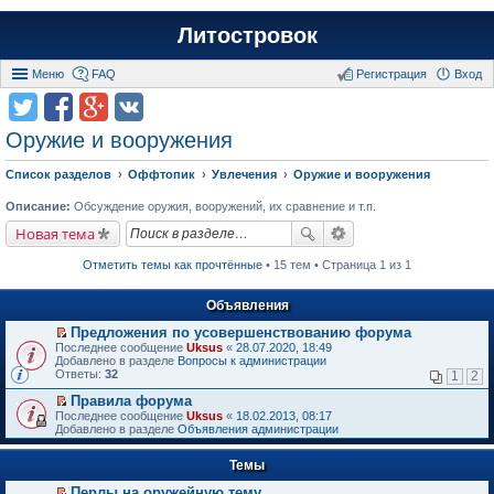
Литостровок
Меню
FAQ
Регистрация
Вход
Оружие и вооружения
Список разделов
Оффтопик
Увлечения
Оружие и вооружения
Описание:
Обсуждение оружия, вооружений, их сравнение и т.п.
Новая тема
Отметить темы как прочтённые
• 15 тем • Страница 1 из 1
Объявления
Предложения по усовершенствованию форума
П
Последнее сообщение
Uksus
«
28.07.2020, 18:49
е
Добавлено в разделе
Вопросы к администрации
р
Ответы:
32
1
2
е
й
Правила форума
т
П
Последнее сообщение
Uksus
«
18.02.2013, 08:17
и
е
Добавлено в разделе
Объявления администрации
к
р
п
е
е
Темы
й
р
т
в
Перлы на оружейную тему
и