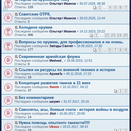
о
П
к
Последнее сообщение
Ольгерт Иванов
«
30.07.2025, 08:38
м
е
п
Ответы:
128
1
…
4
5
6
7
у
р
е
н
е
р
Советские ОТРК.
е
й
в
П
Последнее сообщение
Ольгерт Иванов
«
28.03.2025, 12:44
п
т
о
е
Ответы:
3
р
и
м
р
о
Холодное оружие
к
у
е
ч
П
п
н
Последнее сообщение
й
Ольгерт Иванов
«
14.12.2023, 23:22
и
е
е
е
Ответы:
т
496
1
…
22
23
24
25
т
р
р
п
и
а
е
в
р
Вопросы по оружию, для профессионалов и не очень.
к
н
й
о
о
П
п
Последнее сообщение
Звёзды Светят
«
18.08.2023, 17:30
н
т
м
ч
е
е
Ответы:
177
1
…
6
7
8
9
о
и
у
и
р
р
м
к
н
т
е
в
Современная армейская форма
у
п
е
а
й
о
П
Последнее сообщение
Medved_
«
19.06.2019, 12:52
с
е
п
н
т
м
е
Ответы:
9
о
р
р
н
и
у
р
о
в
о
Ссылки на ресурсы по военной технике и истории
о
к
н
е
б
о
ч
П
м
п
е
Последнее сообщение
й
АрхивЪ
«
09.11.2018, 17:23
щ
м
и
е
у
е
п
Ответы:
т
18
е
у
т
р
с
р
р
и
Концепция развития танков в 21 веке
н
н
а
е
о
в
о
к
П
и
е
Последнее сообщение
н
й
Sverm
«
10.10.2017, 04:12
о
о
ч
п
е
ю
п
Ответы:
н
т
37
б
м
1
2
и
е
р
р
о
и
щ
у
т
р
е
о
Без комментариев
м
к
е
н
а
в
й
ч
П
у
п
н
е
Последнее сообщение
н
шкумп
«
31.07.2017, 20:16
о
т
и
е
с
е
и
п
н
м
и
т
р
о
р
ю
р
о
у
Самолеты, асы, боевые счета - история войны в воздухе
к
а
е
о
в
о
м
н
П
Последнее сообщение
Jitel
«
16.06.2017, 20:09
п
н
й
б
о
ч
у
е
е
Ответы:
14
е
н
т
щ
м
и
с
п
р
р
о
и
е
у
т
Нужна помощь опытного танкиста!!!!!
о
р
е
в
м
к
н
н
а
П
о
о
Последнее сообщение
й
Uksus
«
18.01.2017, 08:43
о
у
п
и
е
н
е
б
ч
Ответы:
т
29
1
2