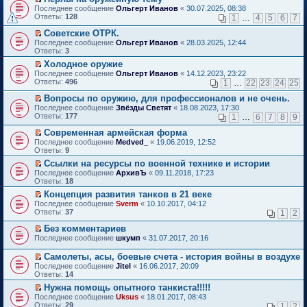
о
П
к
Последнее сообщение
Ольгерт Иванов
«
30.07.2025, 08:38
м
е
п
Ответы:
128
1
…
4
5
6
7
у
р
е
н
е
р
Советские ОТРК.
е
й
в
П
Последнее сообщение
Ольгерт Иванов
«
28.03.2025, 12:44
п
т
о
е
Ответы:
3
р
и
м
р
о
Холодное оружие
к
у
е
ч
П
п
н
Последнее сообщение
й
Ольгерт Иванов
«
14.12.2023, 23:22
и
е
е
е
Ответы:
т
496
1
…
22
23
24
25
т
р
р
п
и
а
е
в
р
Вопросы по оружию, для профессионалов и не очень.
к
н
й
о
о
П
п
Последнее сообщение
Звёзды Светят
«
18.08.2023, 17:30
н
т
м
ч
е
е
Ответы:
177
1
…
6
7
8
9
о
и
у
и
р
р
м
к
н
т
е
в
Современная армейская форма
у
п
е
а
й
о
П
Последнее сообщение
Medved_
«
19.06.2019, 12:52
с
е
п
н
т
м
е
Ответы:
9
о
р
р
н
и
у
р
о
в
о
Ссылки на ресурсы по военной технике и истории
о
к
н
е
б
о
ч
П
м
п
е
Последнее сообщение
й
АрхивЪ
«
09.11.2018, 17:23
щ
м
и
е
у
е
п
Ответы:
т
18
е
у
т
р
с
р
р
и
Концепция развития танков в 21 веке
н
н
а
е
о
в
о
к
П
и
е
Последнее сообщение
н
й
Sverm
«
10.10.2017, 04:12
о
о
ч
п
е
ю
п
Ответы:
н
т
37
б
м
1
2
и
е
р
р
о
и
щ
у
т
р
е
о
Без комментариев
м
к
е
н
а
в
й
ч
П
у
п
н
е
Последнее сообщение
н
шкумп
«
31.07.2017, 20:16
о
т
и
е
с
е
и
п
н
м
и
т
р
о
р
ю
р
о
у
Самолеты, асы, боевые счета - история войны в воздухе
к
а
е
о
в
о
м
н
П
Последнее сообщение
Jitel
«
16.06.2017, 20:09
п
н
й
б
о
ч
у
е
е
Ответы:
14
е
н
т
щ
м
и
с
п
р
р
о
и
е
у
т
Нужна помощь опытного танкиста!!!!!
о
р
е
в
м
к
н
н
а
П
о
о
Последнее сообщение
й
Uksus
«
18.01.2017, 08:43
о
у
п
и
е
н
е
б
ч
Ответы:
т
29
1
2