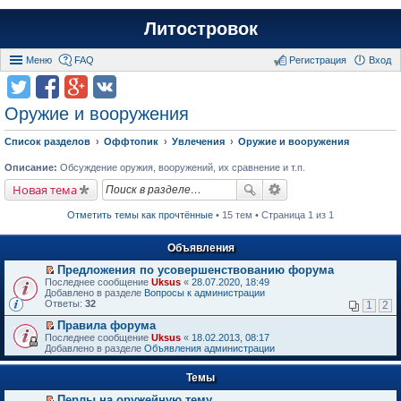
Литостровок
Меню
FAQ
Регистрация
Вход
Оружие и вооружения
Список разделов
Оффтопик
Увлечения
Оружие и вооружения
Описание:
Обсуждение оружия, вооружений, их сравнение и т.п.
Новая тема
Отметить темы как прочтённые
• 15 тем • Страница 1 из 1
Объявления
Предложения по усовершенствованию форума
П
Последнее сообщение
Uksus
«
28.07.2020, 18:49
е
Добавлено в разделе
Вопросы к администрации
р
Ответы:
32
1
2
е
й
Правила форума
т
П
Последнее сообщение
Uksus
«
18.02.2013, 08:17
и
е
Добавлено в разделе
Объявления администрации
к
р
п
е
е
Темы
й
р
т
в
Перлы на оружейную тему
и