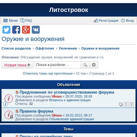
Литостровок
Меню
FAQ
Регистрация
Вход
Оружие и вооружения
Список разделов
Оффтопик
Увлечения
Оружие и вооружения
Описание:
Обсуждение оружия, вооружений, их сравнение и т.п.
Новая тема
Отметить темы как прочтённые
• 15 тем • Страница 1 из 1
Объявления
Предложения по усовершенствованию форума
П
Последнее сообщение
Uksus
«
28.07.2020, 18:49
е
Добавлено в разделе
Вопросы к администрации
р
Ответы:
32
1
2
е
й
Правила форума
т
П
Последнее сообщение
Uksus
«
18.02.2013, 08:17
и
е
Добавлено в разделе
Объявления администрации
к
р
п
е
е
Темы
й
р
т
в
Перлы на оружейную тему
и