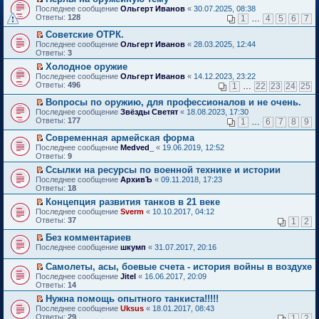
о
П
к
Последнее сообщение
Ольгерт Иванов
«
30.07.2025, 08:38
м
е
п
Ответы:
128
1
…
4
5
6
7
у
р
е
н
е
р
Советские ОТРК.
е
й
в
П
Последнее сообщение
Ольгерт Иванов
«
28.03.2025, 12:44
п
т
о
е
Ответы:
3
р
и
м
р
о
Холодное оружие
к
у
е
ч
П
п
н
Последнее сообщение
й
Ольгерт Иванов
«
14.12.2023, 23:22
и
е
е
е
Ответы:
т
496
1
…
22
23
24
25
т
р
р
п
и
а
е
в
р
Вопросы по оружию, для профессионалов и не очень.
к
н
й
о
о
П
п
Последнее сообщение
Звёзды Светят
«
18.08.2023, 17:30
н
т
м
ч
е
е
Ответы:
177
1
…
6
7
8
9
о
и
у
и
р
р
м
к
н
т
е
в
Современная армейская форма
у
п
е
а
й
о
П
Последнее сообщение
Medved_
«
19.06.2019, 12:52
с
е
п
н
т
м
е
Ответы:
9
о
р
р
н
и
у
р
о
в
о
Ссылки на ресурсы по военной технике и истории
о
к
н
е
б
о
ч
П
м
п
е
Последнее сообщение
й
АрхивЪ
«
09.11.2018, 17:23
щ
м
и
е
у
е
п
Ответы:
т
18
е
у
т
р
с
р
р
и
Концепция развития танков в 21 веке
н
н
а
е
о
в
о
к
П
и
е
Последнее сообщение
н
й
Sverm
«
10.10.2017, 04:12
о
о
ч
п
е
ю
п
Ответы:
н
т
37
б
м
1
2
и
е
р
р
о
и
щ
у
т
р
е
о
Без комментариев
м
к
е
н
а
в
й
ч
П
у
п
н
е
Последнее сообщение
н
шкумп
«
31.07.2017, 20:16
о
т
и
е
с
е
и
п
н
м
и
т
р
о
р
ю
р
о
у
Самолеты, асы, боевые счета - история войны в воздухе
к
а
е
о
в
о
м
н
П
Последнее сообщение
Jitel
«
16.06.2017, 20:09
п
н
й
б
о
ч
у
е
е
Ответы:
14
е
н
т
щ
м
и
с
п
р
р
о
и
е
у
т
Нужна помощь опытного танкиста!!!!!
о
р
е
в
м
к
н
н
а
П
о
о
Последнее сообщение
й
Uksus
«
18.01.2017, 08:43
о
у
п
и
е
н
е
б
ч
Ответы:
т
29
1
2