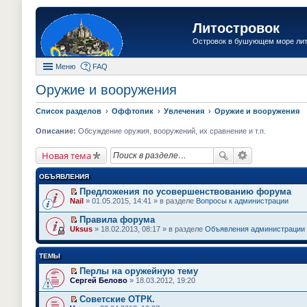
Литостровок
Островок в бушующем море ли
Меню
FAQ
Оружие и вооружения
Список разделов
Оффтопик
Увлечения
Оружие и вооружения
Описание:
Обсуждение оружия, вооружений, их сравнение и т.п.
Новая тема
ОБЪЯВЛЕНИЯ
Предложения по усовершенствованию форума
П
Nail
» 01.05.2015, 14:41 » в разделе
Вопросы к администрации
е
р
Правила форума
е
П
Uksus
» 18.02.2013, 08:17 » в разделе
Объявления администрации
й
е
т
р
и
е
ТЕМЫ
к
й
п
т
Перлы на оружейную тему
е
и
П
Сергей Белово
» 18.03.2012, 19:20
р
к
е
в
п
р
о
Советские ОТРК.
е
е
м
П