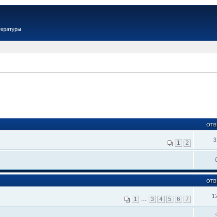
тературы
ОТВ
3
1
2
ОТВ
1
1
…
3
4
5
6
7