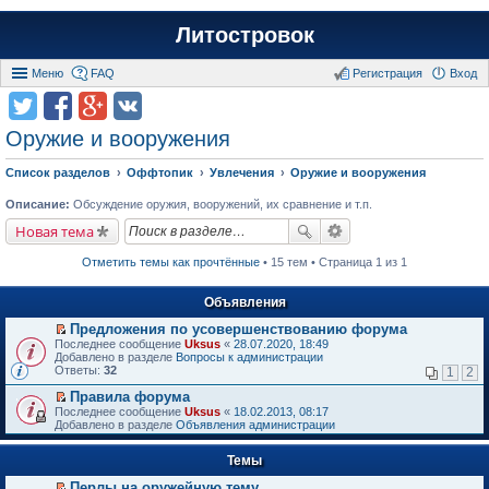
Литостровок
Меню
FAQ
Регистрация
Вход
Оружие и вооружения
Список разделов
Оффтопик
Увлечения
Оружие и вооружения
Описание:
Обсуждение оружия, вооружений, их сравнение и т.п.
Новая тема
Отметить темы как прочтённые
• 15 тем • Страница 1 из 1
Объявления
Предложения по усовершенствованию форума
П
Последнее сообщение
Uksus
«
28.07.2020, 18:49
е
Добавлено в разделе
Вопросы к администрации
р
Ответы:
32
1
2
е
й
Правила форума
т
П
Последнее сообщение
Uksus
«
18.02.2013, 08:17
и
е
Добавлено в разделе
Объявления администрации
к
р
п
е
е
Темы
й
р
т
в
Перлы на оружейную тему
и