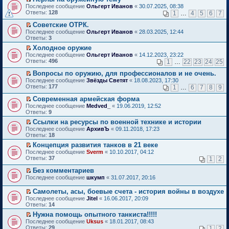
о
П
к
Последнее сообщение
Ольгерт Иванов
«
30.07.2025, 08:38
м
е
п
Ответы:
128
1
…
4
5
6
7
у
р
е
н
е
р
Советские ОТРК.
е
й
в
П
Последнее сообщение
Ольгерт Иванов
«
28.03.2025, 12:44
п
т
о
е
Ответы:
3
р
и
м
р
о
Холодное оружие
к
у
е
ч
П
п
н
Последнее сообщение
й
Ольгерт Иванов
«
14.12.2023, 23:22
и
е
е
е
Ответы:
т
496
1
…
22
23
24
25
т
р
р
п
и
а
е
в
р
Вопросы по оружию, для профессионалов и не очень.
к
н
й
о
о
П
п
Последнее сообщение
Звёзды Светят
«
18.08.2023, 17:30
н
т
м
ч
е
е
Ответы:
177
1
…
6
7
8
9
о
и
у
и
р
р
м
к
н
т
е
в
Современная армейская форма
у
п
е
а
й
о
П
Последнее сообщение
Medved_
«
19.06.2019, 12:52
с
е
п
н
т
м
е
Ответы:
9
о
р
р
н
и
у
р
о
в
о
Ссылки на ресурсы по военной технике и истории
о
к
н
е
б
о
ч
П
м
п
е
Последнее сообщение
й
АрхивЪ
«
09.11.2018, 17:23
щ
м
и
е
у
е
п
Ответы:
т
18
е
у
т
р
с
р
р
и
Концепция развития танков в 21 веке
н
н
а
е
о
в
о
к
П
и
е
Последнее сообщение
н
й
Sverm
«
10.10.2017, 04:12
о
о
ч
п
е
ю
п
Ответы:
н
т
37
б
м
1
2
и
е
р
р
о
и
щ
у
т
р
е
о
Без комментариев
м
к
е
н
а
в
й
ч
П
у
п
н
е
Последнее сообщение
н
шкумп
«
31.07.2017, 20:16
о
т
и
е
с
е
и
п
н
м
и
т
р
о
р
ю
р
о
у
Самолеты, асы, боевые счета - история войны в воздухе
к
а
е
о
в
о
м
н
П
Последнее сообщение
Jitel
«
16.06.2017, 20:09
п
н
й
б
о
ч
у
е
е
Ответы:
14
е
н
т
щ
м
и
с
п
р
р
о
и
е
у
т
Нужна помощь опытного танкиста!!!!!
о
р
е
в
м
к
н
н
а
П
о
о
Последнее сообщение
й
Uksus
«
18.01.2017, 08:43
о
у
п
и
е
н
е
б
ч
Ответы:
т
29
1
2