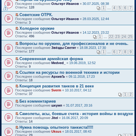
о
П
к
Последнее сообщение
Ольгерт Иванов
«
30.07.2025, 08:38
м
е
п
Ответы:
128
1
…
4
5
6
7
у
р
е
н
е
р
Советские ОТРК.
е
й
в
П
Последнее сообщение
Ольгерт Иванов
«
28.03.2025, 12:44
п
т
о
е
Ответы:
3
р
и
м
р
о
Холодное оружие
к
у
е
ч
П
п
н
Последнее сообщение
й
Ольгерт Иванов
«
14.12.2023, 23:22
и
е
е
е
Ответы:
т
496
1
…
22
23
24
25
т
р
р
п
и
а
е
в
р
Вопросы по оружию, для профессионалов и не очень.
к
н
й
о
о
П
п
Последнее сообщение
Звёзды Светят
«
18.08.2023, 17:30
н
т
м
ч
е
е
Ответы:
177
1
…
6
7
8
9
о
и
у
и
р
р
м
к
н
т
е
в
Современная армейская форма
у
п
е
а
й
о
П
Последнее сообщение
Medved_
«
19.06.2019, 12:52
с
е
п
н
т
м
е
Ответы:
9
о
р
р
н
и
у
р
о
в
о
Ссылки на ресурсы по военной технике и истории
о
к
н
е
б
о
ч
П
м
п
е
Последнее сообщение
й
АрхивЪ
«
09.11.2018, 17:23
щ
м
и
е
у
е
п
Ответы:
т
18
е
у
т
р
с
р
р
и
Концепция развития танков в 21 веке
н
н
а
е
о
в
о
к
П
и
е
Последнее сообщение
н
й
Sverm
«
10.10.2017, 04:12
о
о
ч
п
е
ю
п
Ответы:
н
т
37
б
м
1
2
и
е
р
р
о
и
щ
у
т
р
е
о
Без комментариев
м
к
е
н
а
в
й
ч
П
у
п
н
е
Последнее сообщение
н
шкумп
«
31.07.2017, 20:16
о
т
и
е
с
е
и
п
н
м
и
т
р
о
р
ю
р
о
у
Самолеты, асы, боевые счета - история войны в воздухе
к
а
е
о
в
о
м
н
П
Последнее сообщение
Jitel
«
16.06.2017, 20:09
п
н
й
б
о
ч
у
е
е
Ответы:
14
е
н
т
щ
м
и
с
п
р
р
о
и
е
у
т
Нужна помощь опытного танкиста!!!!!
о
р
е
в
м
к
н
н
а
П
о
о
Последнее сообщение
й
Uksus
«
18.01.2017, 08:43
о
у
п
и
е
н
е
б
ч
Ответы:
т
29
1
2