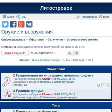
Литостровок
Меню
FAQ
Регистрация
Вход
Оружие и вооружения
Список разделов
Оффтопик
Увлечения
Оружие и вооружения
Описание:
Обсуждение оружия, вооружений, их сравнение и т.п.
Новая тема
Отметить темы как прочтённые
• 15 тем • Страница 1 из 1
Объявления
Предложения по усовершенствованию форума
П
Последнее сообщение
Uksus
«
28.07.2020, 18:49
е
Добавлено в разделе
Вопросы к администрации
р
Ответы:
32
1
2
е
й
Правила форума
т
П
Последнее сообщение
Uksus
«
18.02.2013, 08:17
и
е
Добавлено в разделе
Объявления администрации
к
р
п
е
е
Темы
й
р
т
в
Перлы на оружейную тему
и