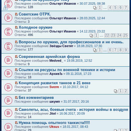
о
П
к
Последнее сообщение
Ольгерт Иванов
«
30.07.2025, 08:38
м
е
п
Ответы:
128
1
…
4
5
6
7
у
р
е
н
е
р
Советские ОТРК.
е
й
в
П
Последнее сообщение
Ольгерт Иванов
«
28.03.2025, 12:44
п
т
о
е
Ответы:
3
р
и
м
р
о
Холодное оружие
к
у
е
ч
П
п
н
Последнее сообщение
й
Ольгерт Иванов
«
14.12.2023, 23:22
и
е
е
е
Ответы:
т
496
1
…
22
23
24
25
т
р
р
п
и
а
е
в
р
Вопросы по оружию, для профессионалов и не очень.
к
н
й
о
о
П
п
Последнее сообщение
Звёзды Светят
«
18.08.2023, 17:30
н
т
м
ч
е
е
Ответы:
177
1
…
6
7
8
9
о
и
у
и
р
р
м
к
н
т
е
в
Современная армейская форма
у
п
е
а
й
о
П
Последнее сообщение
Medved_
«
19.06.2019, 12:52
с
е
п
н
т
м
е
Ответы:
9
о
р
р
н
и
у
р
о
в
о
Ссылки на ресурсы по военной технике и истории
о
к
н
е
б
о
ч
П
м
п
е
Последнее сообщение
й
АрхивЪ
«
09.11.2018, 17:23
щ
м
и
е
у
е
п
Ответы:
т
18
е
у
т
р
с
р
р
и
Концепция развития танков в 21 веке
н
н
а
е
о
в
о
к
П
и
е
Последнее сообщение
н
й
Sverm
«
10.10.2017, 04:12
о
о
ч
п
е
ю
п
Ответы:
н
т
37
б
м
1
2
и
е
р
р
о
и
щ
у
т
р
е
о
Без комментариев
м
к
е
н
а
в
й
ч
П
у
п
н
е
Последнее сообщение
н
шкумп
«
31.07.2017, 20:16
о
т
и
е
с
е
и
п
н
м
и
т
р
о
р
ю
р
о
у
Самолеты, асы, боевые счета - история войны в воздухе
к
а
е
о
в
о
м
н
П
Последнее сообщение
Jitel
«
16.06.2017, 20:09
п
н
й
б
о
ч
у
е
е
Ответы:
14
е
н
т
щ
м
и
с
п
р
р
о
и
е
у
т
Нужна помощь опытного танкиста!!!!!
о
р
е
в
м
к
н
н
а
П
о
о
Последнее сообщение
й
Uksus
«
18.01.2017, 08:43
о
у
п
и
е
н
е
б
ч
Ответы:
т
29
1
2