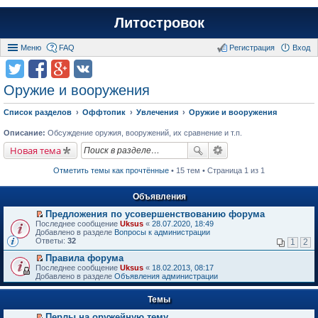
Литостровок
Меню
FAQ
Регистрация
Вход
Оружие и вооружения
Список разделов
Оффтопик
Увлечения
Оружие и вооружения
Описание:
Обсуждение оружия, вооружений, их сравнение и т.п.
Новая тема
Отметить темы как прочтённые
• 15 тем • Страница 1 из 1
Объявления
Предложения по усовершенствованию форума
П
Последнее сообщение
Uksus
«
28.07.2020, 18:49
е
Добавлено в разделе
Вопросы к администрации
р
Ответы:
32
1
2
е
й
Правила форума
т
П
Последнее сообщение
Uksus
«
18.02.2013, 08:17
и
е
Добавлено в разделе
Объявления администрации
к
р
п
е
е
Темы
й
р
т
в
Перлы на оружейную тему
и