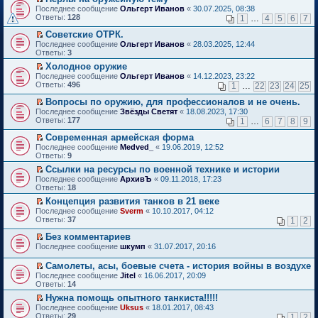
о
П
к
Последнее сообщение
Ольгерт Иванов
«
30.07.2025, 08:38
м
е
п
Ответы:
128
1
…
4
5
6
7
у
р
е
н
е
р
Советские ОТРК.
е
й
в
П
Последнее сообщение
Ольгерт Иванов
«
28.03.2025, 12:44
п
т
о
е
Ответы:
3
р
и
м
р
о
Холодное оружие
к
у
е
ч
П
п
н
Последнее сообщение
й
Ольгерт Иванов
«
14.12.2023, 23:22
и
е
е
е
Ответы:
т
496
1
…
22
23
24
25
т
р
р
п
и
а
е
в
р
Вопросы по оружию, для профессионалов и не очень.
к
н
й
о
о
П
п
Последнее сообщение
Звёзды Светят
«
18.08.2023, 17:30
н
т
м
ч
е
е
Ответы:
177
1
…
6
7
8
9
о
и
у
и
р
р
м
к
н
т
е
в
Современная армейская форма
у
п
е
а
й
о
П
Последнее сообщение
Medved_
«
19.06.2019, 12:52
с
е
п
н
т
м
е
Ответы:
9
о
р
р
н
и
у
р
о
в
о
Ссылки на ресурсы по военной технике и истории
о
к
н
е
б
о
ч
П
м
п
е
Последнее сообщение
й
АрхивЪ
«
09.11.2018, 17:23
щ
м
и
е
у
е
п
Ответы:
т
18
е
у
т
р
с
р
р
и
Концепция развития танков в 21 веке
н
н
а
е
о
в
о
к
П
и
е
Последнее сообщение
н
й
Sverm
«
10.10.2017, 04:12
о
о
ч
п
е
ю
п
Ответы:
н
т
37
б
м
1
2
и
е
р
р
о
и
щ
у
т
р
е
о
Без комментариев
м
к
е
н
а
в
й
ч
П
у
п
н
е
Последнее сообщение
н
шкумп
«
31.07.2017, 20:16
о
т
и
е
с
е
и
п
н
м
и
т
р
о
р
ю
р
о
у
Самолеты, асы, боевые счета - история войны в воздухе
к
а
е
о
в
о
м
н
П
Последнее сообщение
Jitel
«
16.06.2017, 20:09
п
н
й
б
о
ч
у
е
е
Ответы:
14
е
н
т
щ
м
и
с
п
р
р
о
и
е
у
т
Нужна помощь опытного танкиста!!!!!
о
р
е
в
м
к
н
н
а
П
о
о
Последнее сообщение
й
Uksus
«
18.01.2017, 08:43
о
у
п
и
е
н
е
б
ч
Ответы:
т
29
1
2