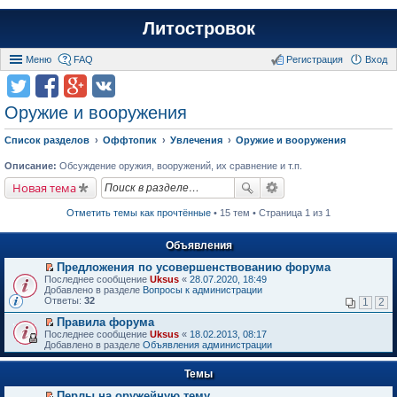
Литостровок
Меню
FAQ
Регистрация
Вход
Оружие и вооружения
Список разделов
Оффтопик
Увлечения
Оружие и вооружения
Описание:
Обсуждение оружия, вооружений, их сравнение и т.п.
Новая тема
Отметить темы как прочтённые
• 15 тем • Страница 1 из 1
Объявления
Предложения по усовершенствованию форума
П
Последнее сообщение
Uksus
«
28.07.2020, 18:49
е
Добавлено в разделе
Вопросы к администрации
р
Ответы:
32
1
2
е
й
Правила форума
т
П
Последнее сообщение
Uksus
«
18.02.2013, 08:17
и
е
Добавлено в разделе
Объявления администрации
к
р
п
е
е
Темы
й
р
т
в
Перлы на оружейную тему
и