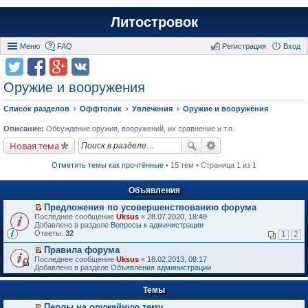
Литостровок
Меню
FAQ
Регистрация
Вход
Оружие и вооружения
Список разделов
Оффтопик
Увлечения
Оружие и вооружения
Описание:
Обсуждение оружия, вооружений, их сравнение и т.п.
Новая тема
Отметить темы как прочтённые
• 15 тем • Страница 1 из 1
Объявления
Предложения по усовершенствованию форума
П
Последнее сообщение
Uksus
«
28.07.2020, 18:49
е
Добавлено в разделе
Вопросы к администрации
р
Ответы:
32
1
2
е
й
Правила форума
т
П
Последнее сообщение
Uksus
«
18.02.2013, 08:17
и
е
Добавлено в разделе
Объявления администрации
к
р
п
е
е
Темы
й
р
т
в
Перлы на оружейную тему
и