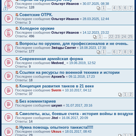
о
П
к
Последнее сообщение
Ольгерт Иванов
«
30.07.2025, 08:38
м
е
п
Ответы:
128
1
…
4
5
6
7
у
р
е
н
е
р
Советские ОТРК.
е
й
в
П
Последнее сообщение
Ольгерт Иванов
«
28.03.2025, 12:44
п
т
о
е
Ответы:
3
р
и
м
р
о
Холодное оружие
к
у
е
ч
П
п
н
Последнее сообщение
й
Ольгерт Иванов
«
14.12.2023, 23:22
и
е
е
е
Ответы:
т
496
1
…
22
23
24
25
т
р
р
п
и
а
е
в
р
Вопросы по оружию, для профессионалов и не очень.
к
н
й
о
о
П
п
Последнее сообщение
Звёзды Светят
«
18.08.2023, 17:30
н
т
м
ч
е
е
Ответы:
177
1
…
6
7
8
9
о
и
у
и
р
р
м
к
н
т
е
в
Современная армейская форма
у
п
е
а
й
о
П
Последнее сообщение
Medved_
«
19.06.2019, 12:52
с
е
п
н
т
м
е
Ответы:
9
о
р
р
н
и
у
р
о
в
о
Ссылки на ресурсы по военной технике и истории
о
к
н
е
б
о
ч
П
м
п
е
Последнее сообщение
й
АрхивЪ
«
09.11.2018, 17:23
щ
м
и
е
у
е
п
Ответы:
т
18
е
у
т
р
с
р
р
и
Концепция развития танков в 21 веке
н
н
а
е
о
в
о
к
П
и
е
Последнее сообщение
н
й
Sverm
«
10.10.2017, 04:12
о
о
ч
п
е
ю
п
Ответы:
н
т
37
б
м
1
2
и
е
р
р
о
и
щ
у
т
р
е
о
Без комментариев
м
к
е
н
а
в
й
ч
П
у
п
н
е
Последнее сообщение
н
шкумп
«
31.07.2017, 20:16
о
т
и
е
с
е
и
п
н
м
и
т
р
о
р
ю
р
о
у
Самолеты, асы, боевые счета - история войны в воздухе
к
а
е
о
в
о
м
н
П
Последнее сообщение
Jitel
«
16.06.2017, 20:09
п
н
й
б
о
ч
у
е
е
Ответы:
14
е
н
т
щ
м
и
с
п
р
р
о
и
е
у
т
Нужна помощь опытного танкиста!!!!!
о
р
е
в
м
к
н
н
а
П
о
о
Последнее сообщение
й
Uksus
«
18.01.2017, 08:43
о
у
п
и
е
н
е
б
ч
Ответы:
т
29
1
2