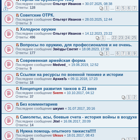
о
П
к
Последнее сообщение
Ольгерт Иванов
«
30.07.2025, 08:38
м
е
п
Ответы:
128
1
…
4
5
6
7
у
р
е
н
е
р
Советские ОТРК.
е
й
в
П
Последнее сообщение
Ольгерт Иванов
«
28.03.2025, 12:44
п
т
о
е
Ответы:
3
р
и
м
р
о
Холодное оружие
к
у
е
ч
П
п
н
Последнее сообщение
й
Ольгерт Иванов
«
14.12.2023, 23:22
и
е
е
е
Ответы:
т
496
1
…
22
23
24
25
т
р
р
п
и
а
е
в
р
Вопросы по оружию, для профессионалов и не очень.
к
н
й
о
о
П
п
Последнее сообщение
Звёзды Светят
«
18.08.2023, 17:30
н
т
м
ч
е
е
Ответы:
177
1
…
6
7
8
9
о
и
у
и
р
р
м
к
н
т
е
в
Современная армейская форма
у
п
е
а
й
о
П
Последнее сообщение
Medved_
«
19.06.2019, 12:52
с
е
п
н
т
м
е
Ответы:
9
о
р
р
н
и
у
р
о
в
о
Ссылки на ресурсы по военной технике и истории
о
к
н
е
б
о
ч
П
м
п
е
Последнее сообщение
й
АрхивЪ
«
09.11.2018, 17:23
щ
м
и
е
у
е
п
Ответы:
т
18
е
у
т
р
с
р
р
и
Концепция развития танков в 21 веке
н
н
а
е
о
в
о
к
П
и
е
Последнее сообщение
н
й
Sverm
«
10.10.2017, 04:12
о
о
ч
п
е
ю
п
Ответы:
н
т
37
б
м
1
2
и
е
р
р
о
и
щ
у
т
р
е
о
Без комментариев
м
к
е
н
а
в
й
ч
П
у
п
н
е
Последнее сообщение
н
шкумп
«
31.07.2017, 20:16
о
т
и
е
с
е
и
п
н
м
и
т
р
о
р
ю
р
о
у
Самолеты, асы, боевые счета - история войны в воздухе
к
а
е
о
в
о
м
н
П
Последнее сообщение
Jitel
«
16.06.2017, 20:09
п
н
й
б
о
ч
у
е
е
Ответы:
14
е
н
т
щ
м
и
с
п
р
р
о
и
е
у
т
Нужна помощь опытного танкиста!!!!!
о
р
е
в
м
к
н
н
а
П
о
о
Последнее сообщение
й
Uksus
«
18.01.2017, 08:43
о
у
п
и
е
н
е
б
ч
Ответы:
т
29
1
2