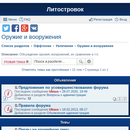
Литостровок
Меню
FAQ
Регистрация
Вход
Оружие и вооружения
Список разделов
Оффтопик
Увлечения
Оружие и вооружения
Описание:
Обсуждение оружия, вооружений, их сравнение и т.п.
Новая тема
Отметить темы как прочтённые
• 15 тем • Страница 1 из 1
Объявления
Предложения по усовершенствованию форума
П
Последнее сообщение
Uksus
«
28.07.2020, 18:49
е
Добавлено в разделе
Вопросы к администрации
р
Ответы:
32
1
2
е
й
Правила форума
т
П
Последнее сообщение
Uksus
«
18.02.2013, 08:17
и
е
Добавлено в разделе
Объявления администрации
к
р
п
е
е
Темы
й
р
т
в
Перлы на оружейную тему
и