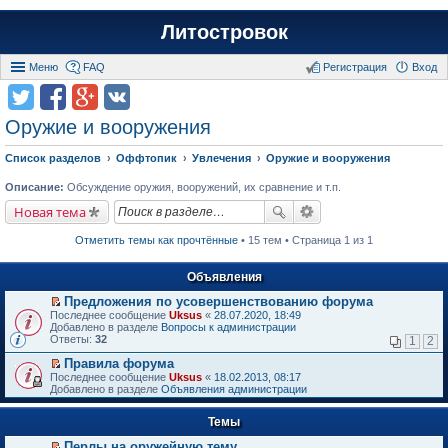
Литостровок
Меню
FAQ
Регистрация
Вход
Оружие и вооружения
Список разделов
Оффтопик
Увлечения
Оружие и вооружения
Описание:
Обсуждение оружия, вооружений, их сравнение и т.п.
Новая тема
Отметить темы как прочтённые
• 15 тем • Страница 1 из 1
Объявления
Предложения по усовершенствованию форума
П
Последнее сообщение
Uksus
«
28.07.2020, 18:49
е
Добавлено в разделе
Вопросы к администрации
р
Ответы:
32
1
2
е
й
Правила форума
т
П
Последнее сообщение
Uksus
«
18.02.2013, 08:17
и
е
Добавлено в разделе
Объявления администрации
к
р
п
е
е
Темы
й
р
т
в
Перлы на оружейную тему
и