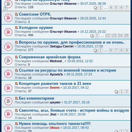
о
П
к
Последнее сообщение
Ольгерт Иванов
«
30.07.2025, 08:38
м
е
п
Ответы:
128
1
…
4
5
6
7
у
р
е
н
е
р
Советские ОТРК.
е
й
в
П
Последнее сообщение
Ольгерт Иванов
«
28.03.2025, 12:44
п
т
о
е
Ответы:
3
р
и
м
р
о
Холодное оружие
к
у
е
ч
П
п
н
Последнее сообщение
й
Ольгерт Иванов
«
14.12.2023, 23:22
и
е
е
е
Ответы:
т
496
1
…
22
23
24
25
т
р
р
п
и
а
е
в
р
Вопросы по оружию, для профессионалов и не очень.
к
н
й
о
о
П
п
Последнее сообщение
Звёзды Светят
«
18.08.2023, 17:30
н
т
м
ч
е
е
Ответы:
177
1
…
6
7
8
9
о
и
у
и
р
р
м
к
н
т
е
в
Современная армейская форма
у
п
е
а
й
о
П
Последнее сообщение
Medved_
«
19.06.2019, 12:52
с
е
п
н
т
м
е
Ответы:
9
о
р
р
н
и
у
р
о
в
о
Ссылки на ресурсы по военной технике и истории
о
к
н
е
б
о
ч
П
м
п
е
Последнее сообщение
й
АрхивЪ
«
09.11.2018, 17:23
щ
м
и
е
у
е
п
Ответы:
т
18
е
у
т
р
с
р
р
и
Концепция развития танков в 21 веке
н
н
а
е
о
в
о
к
П
и
е
Последнее сообщение
н
й
Sverm
«
10.10.2017, 04:12
о
о
ч
п
е
ю
п
Ответы:
н
т
37
б
м
1
2
и
е
р
р
о
и
щ
у
т
р
е
о
Без комментариев
м
к
е
н
а
в
й
ч
П
у
п
н
е
Последнее сообщение
н
шкумп
«
31.07.2017, 20:16
о
т
и
е
с
е
и
п
н
м
и
т
р
о
р
ю
р
о
у
Самолеты, асы, боевые счета - история войны в воздухе
к
а
е
о
в
о
м
н
П
Последнее сообщение
Jitel
«
16.06.2017, 20:09
п
н
й
б
о
ч
у
е
е
Ответы:
14
е
н
т
щ
м
и
с
п
р
р
о
и
е
у
т
Нужна помощь опытного танкиста!!!!!
о
р
е
в
м
к
н
н
а
П
о
о
Последнее сообщение
й
Uksus
«
18.01.2017, 08:43
о
у
п
и
е
н
е
б
ч
Ответы:
т
29
1
2