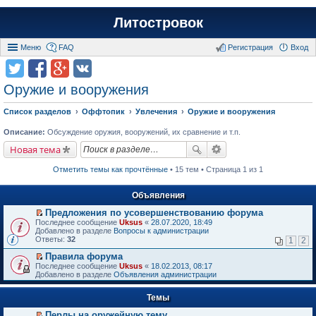
Литостровок
Меню
FAQ
Регистрация
Вход
Оружие и вооружения
Список разделов
Оффтопик
Увлечения
Оружие и вооружения
Описание:
Обсуждение оружия, вооружений, их сравнение и т.п.
Новая тема
Отметить темы как прочтённые
• 15 тем • Страница 1 из 1
Объявления
Предложения по усовершенствованию форума
П
Последнее сообщение
Uksus
«
28.07.2020, 18:49
е
Добавлено в разделе
Вопросы к администрации
р
Ответы:
32
1
2
е
й
Правила форума
т
П
Последнее сообщение
Uksus
«
18.02.2013, 08:17
и
е
Добавлено в разделе
Объявления администрации
к
р
п
е
е
Темы
й
р
т
в
Перлы на оружейную тему
и