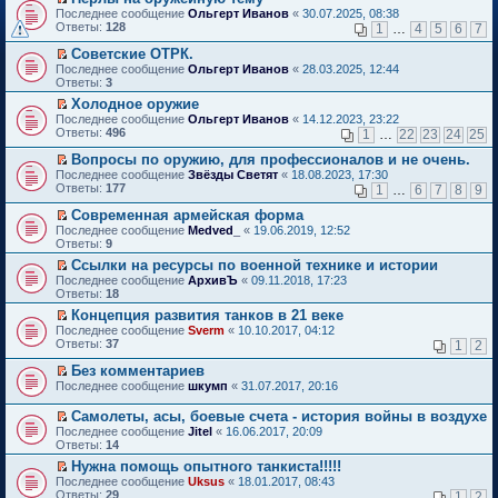
о
П
к
Последнее сообщение
Ольгерт Иванов
«
30.07.2025, 08:38
м
е
п
Ответы:
128
1
…
4
5
6
7
у
р
е
н
е
р
Советские ОТРК.
е
й
в
П
Последнее сообщение
Ольгерт Иванов
«
28.03.2025, 12:44
п
т
о
е
Ответы:
3
р
и
м
р
о
Холодное оружие
к
у
е
ч
П
п
н
Последнее сообщение
й
Ольгерт Иванов
«
14.12.2023, 23:22
и
е
е
е
Ответы:
т
496
1
…
22
23
24
25
т
р
р
п
и
а
е
в
р
Вопросы по оружию, для профессионалов и не очень.
к
н
й
о
о
П
п
Последнее сообщение
Звёзды Светят
«
18.08.2023, 17:30
н
т
м
ч
е
е
Ответы:
177
1
…
6
7
8
9
о
и
у
и
р
р
м
к
н
т
е
в
Современная армейская форма
у
п
е
а
й
о
П
Последнее сообщение
Medved_
«
19.06.2019, 12:52
с
е
п
н
т
м
е
Ответы:
9
о
р
р
н
и
у
р
о
в
о
Ссылки на ресурсы по военной технике и истории
о
к
н
е
б
о
ч
П
м
п
е
Последнее сообщение
й
АрхивЪ
«
09.11.2018, 17:23
щ
м
и
е
у
е
п
Ответы:
т
18
е
у
т
р
с
р
р
и
Концепция развития танков в 21 веке
н
н
а
е
о
в
о
к
П
и
е
Последнее сообщение
н
й
Sverm
«
10.10.2017, 04:12
о
о
ч
п
е
ю
п
Ответы:
н
т
37
б
м
1
2
и
е
р
р
о
и
щ
у
т
р
е
о
Без комментариев
м
к
е
н
а
в
й
ч
П
у
п
н
е
Последнее сообщение
н
шкумп
«
31.07.2017, 20:16
о
т
и
е
с
е
и
п
н
м
и
т
р
о
р
ю
р
о
у
Самолеты, асы, боевые счета - история войны в воздухе
к
а
е
о
в
о
м
н
П
Последнее сообщение
Jitel
«
16.06.2017, 20:09
п
н
й
б
о
ч
у
е
е
Ответы:
14
е
н
т
щ
м
и
с
п
р
р
о
и
е
у
т
Нужна помощь опытного танкиста!!!!!
о
р
е
в
м
к
н
н
а
П
о
о
Последнее сообщение
й
Uksus
«
18.01.2017, 08:43
о
у
п
и
е
н
е
б
ч
Ответы:
т
29
1
2