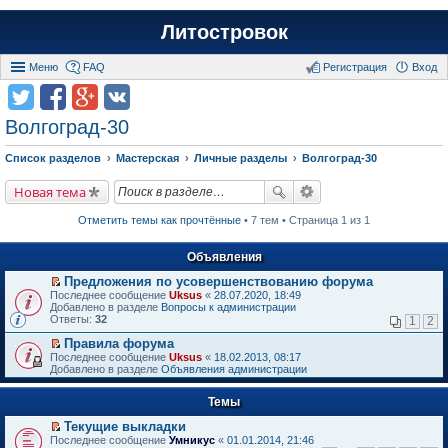
Литостровок
Меню
FAQ
Регистрация
Вход
Волгоград-30
Список разделов
Мастерская
Личные разделы
Волгоград-30
Новая тема
Отметить темы как прочтённые
• 7 тем • Страница 1 из 1
Объявления
Предложения по усовершенствованию форума
П
Последнее сообщение
Uksus
«
28.07.2020, 18:49
е
Добавлено в разделе
Вопросы к администрации
р
Ответы:
32
1
2
е
й
Правила форума
т
П
Последнее сообщение
Uksus
«
18.02.2013, 08:17
и
е
Добавлено в разделе
Объявления администрации
к
р
п
е
е
Темы
й
р
т
в
Текущие выкладки
и
о
П
к
Последнее сообщение
Умникус
«
01.01.2014, 21:46