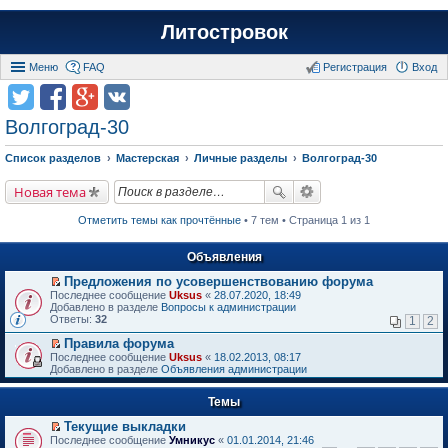
Литостровок
Меню
FAQ
Регистрация
Вход
Волгоград-30
Список разделов
Мастерская
Личные разделы
Волгоград-30
Новая тема
Отметить темы как прочтённые
• 7 тем • Страница 1 из 1
Объявления
Предложения по усовершенствованию форума
П
Последнее сообщение
Uksus
«
28.07.2020, 18:49
е
Добавлено в разделе
Вопросы к администрации
р
Ответы:
32
1
2
е
й
Правила форума
т
П
Последнее сообщение
Uksus
«
18.02.2013, 08:17
и
е
Добавлено в разделе
Объявления администрации
к
р
п
е
е
Темы
й
р
т
в
Текущие выкладки
и
о
П
к
Последнее сообщение
Умникус
«
01.01.2014, 21:46