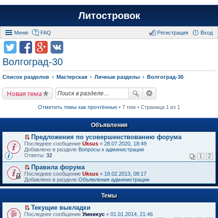
Литостровок
Меню
FAQ
Регистрация
Вход
Волгоград-30
Список разделов
Мастерская
Личные разделы
Волгоград-30
Новая тема
Отметить темы как прочтённые
• 7 тем • Страница 1 из 1
Объявления
Предложения по усовершенствованию форума
П
Последнее сообщение
Uksus
«
28.07.2020, 18:49
е
Добавлено в разделе
Вопросы к администрации
р
Ответы:
32
1
2
е
й
Правила форума
т
П
Последнее сообщение
Uksus
«
18.02.2013, 08:17
и
е
Добавлено в разделе
Объявления администрации
к
р
п
е
е
Темы
й
р
т
в
Текущие выкладки
и
о
П
к
Последнее сообщение
Умникус
«
01.01.2014, 21:46