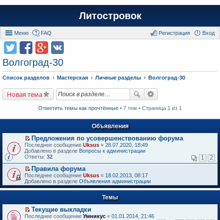
Литостровок
Меню
FAQ
Регистрация
Вход
Волгоград-30
Список разделов
Мастерская
Личные разделы
Волгоград-30
Новая тема
Отметить темы как прочтённые
• 7 тем • Страница 1 из 1
Объявления
Предложения по усовершенствованию форума
П
Последнее сообщение
Uksus
«
28.07.2020, 18:49
е
Добавлено в разделе
Вопросы к администрации
р
Ответы:
32
1
2
е
й
Правила форума
т
П
Последнее сообщение
Uksus
«
18.02.2013, 08:17
и
е
Добавлено в разделе
Объявления администрации
к
р
п
е
е
Темы
й
р
т
в
Текущие выкладки
и
о
П
к
Последнее сообщение
Умникус
«
01.01.2014, 21:46