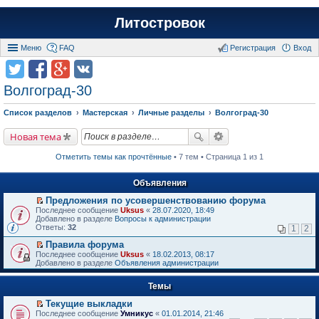
Литостровок
Меню
FAQ
Регистрация
Вход
Волгоград-30
Список разделов
Мастерская
Личные разделы
Волгоград-30
Новая тема
Отметить темы как прочтённые
• 7 тем • Страница 1 из 1
Объявления
Предложения по усовершенствованию форума
П
Последнее сообщение
Uksus
«
28.07.2020, 18:49
е
Добавлено в разделе
Вопросы к администрации
р
Ответы:
32
1
2
е
й
Правила форума
т
П
Последнее сообщение
Uksus
«
18.02.2013, 08:17
и
е
Добавлено в разделе
Объявления администрации
к
р
п
е
е
Темы
й
р
т
в
Текущие выкладки
и
о
П
к
Последнее сообщение
Умникус
«
01.01.2014, 21:46