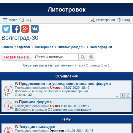
Литостровок
Меню
FAQ
Регистрация
Вход
Волгоград-30
Список разделов
Мастерская
Личные разделы
Волгоград-30
Новая тема
Отметить темы как прочтённые
• 7 тем • Страница 1 из 1
Объявления
Предложения по усовершенствованию форума
П
Последнее сообщение
Uksus
«
28.07.2020, 18:49
е
Добавлено в разделе
Вопросы к администрации
р
Ответы:
32
1
2
е
й
Правила форума
т
П
Последнее сообщение
Uksus
«
18.02.2013, 08:17
и
е
Добавлено в разделе
Объявления администрации
к
р
п
е
е
Темы
й
р
т
в
Текущие выкладки
и
о
П
к
Последнее сообщение
Умникус
«
01.01.2014, 21:46