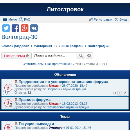
Литостровок
Меню
FAQ
Регистрация
Вход
Волгоград-30
Список разделов
Мастерская
Личные разделы
Волгоград-30
Новая тема
Отметить темы как прочтённые
• 7 тем • Страница 1 из 1
Объявления
Предложения по усовершенствованию форума
П
Последнее сообщение
Uksus
«
28.07.2020, 18:49
е
Добавлено в разделе
Вопросы к администрации
р
Ответы:
32
1
2
е
й
Правила форума
т
П
Последнее сообщение
Uksus
«
18.02.2013, 08:17
и
е
Добавлено в разделе
Объявления администрации
к
р
п
е
е
Темы
й
р
т
в
Текущие выкладки
и
о
П
к
Последнее сообщение
Умникус
«
01.01.2014, 21:46