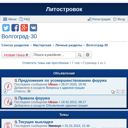
Литостровок
Меню
FAQ
Регистрация
Вход
Волгоград-30
Список разделов
Мастерская
Личные разделы
Волгоград-30
Новая тема
Отметить темы как прочтённые
• 7 тем • Страница 1 из 1
Объявления
Предложения по усовершенствованию форума
П
Последнее сообщение
Uksus
«
28.07.2020, 18:49
е
Добавлено в разделе
Вопросы к администрации
р
Ответы:
32
1
2
е
й
Правила форума
т
П
Последнее сообщение
Uksus
«
18.02.2013, 08:17
и
е
Добавлено в разделе
Объявления администрации
к
р
п
е
е
Темы
й
р
т
в
Текущие выкладки
и
о
П
к
Последнее сообщение
Умникус
«
01.01.2014, 21:46