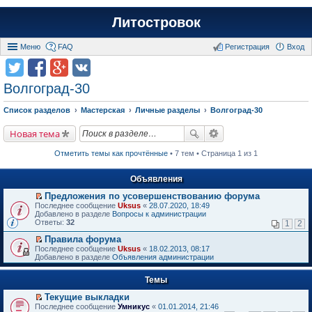
Литостровок
Меню
FAQ
Регистрация
Вход
Волгоград-30
Список разделов
Мастерская
Личные разделы
Волгоград-30
Новая тема
Отметить темы как прочтённые
• 7 тем • Страница 1 из 1
Объявления
Предложения по усовершенствованию форума
П
Последнее сообщение
Uksus
«
28.07.2020, 18:49
е
Добавлено в разделе
Вопросы к администрации
р
Ответы:
32
1
2
е
й
Правила форума
т
П
Последнее сообщение
Uksus
«
18.02.2013, 08:17
и
е
Добавлено в разделе
Объявления администрации
к
р
п
е
е
Темы
й
р
т
в
Текущие выкладки
и
о
П
к
Последнее сообщение
Умникус
«
01.01.2014, 21:46