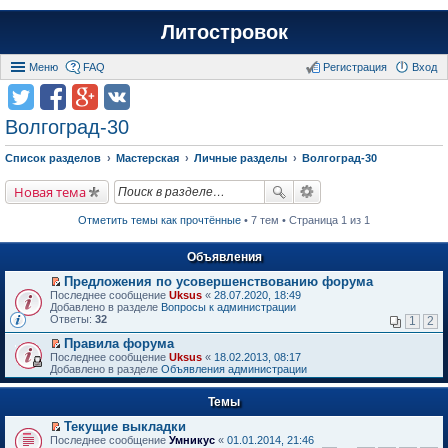
Литостровок
Меню
FAQ
Регистрация
Вход
Волгоград-30
Список разделов
Мастерская
Личные разделы
Волгоград-30
Новая тема
Отметить темы как прочтённые
• 7 тем • Страница 1 из 1
Объявления
Предложения по усовершенствованию форума
П
Последнее сообщение
Uksus
«
28.07.2020, 18:49
е
Добавлено в разделе
Вопросы к администрации
р
Ответы:
32
1
2
е
й
Правила форума
т
П
Последнее сообщение
Uksus
«
18.02.2013, 08:17
и
е
Добавлено в разделе
Объявления администрации
к
р
п
е
е
Темы
й
р
т
в
Текущие выкладки
и
о
П
к
Последнее сообщение
Умникус
«
01.01.2014, 21:46