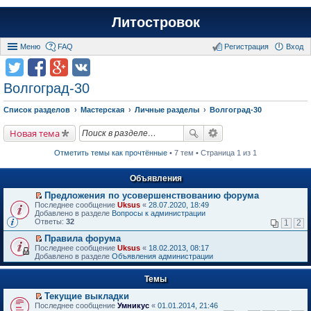
Литостровок
Меню
FAQ
Регистрация
Вход
Волгоград-30
Список разделов
Мастерская
Личные разделы
Волгоград-30
Новая тема
Отметить темы как прочтённые
• 7 тем • Страница 1 из 1
Объявления
Предложения по усовершенствованию форума
П
Последнее сообщение
Uksus
«
28.07.2020, 18:49
е
Добавлено в разделе
Вопросы к администрации
р
Ответы:
32
1
2
е
й
Правила форума
т
П
Последнее сообщение
Uksus
«
18.02.2013, 08:17
и
е
Добавлено в разделе
Объявления администрации
к
р
п
е
е
Темы
й
р
т
в
Текущие выкладки
и
о
П
к
Последнее сообщение
Умникус
«
01.01.2014, 21:46