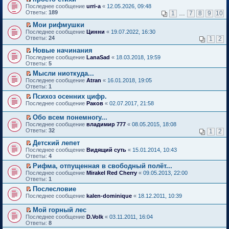
о
П
к
Последнее сообщение
urri-a
«
12.05.2026, 09:48
м
е
п
Ответы:
189
1
…
7
8
9
10
у
р
е
н
е
р
Мои рифмушки
е
й
в
П
Последнее сообщение
Цинни
«
19.07.2022, 16:30
п
т
о
е
Ответы:
24
1
2
р
и
м
р
о
к
у
е
Новые начинания
ч
п
н
й
П
Последнее сообщение
LanaSad
«
18.03.2018, 19:59
и
е
е
т
е
Ответы:
5
т
р
п
и
р
а
в
р
Мысли ниоткуда...
к
е
н
о
о
П
п
Последнее сообщение
й
Atran
«
16.01.2018, 19:05
н
м
ч
е
е
Ответы:
т
1
о
у
и
р
р
и
Психоз осенних цифр.
м
н
т
е
в
к
П
у
е
Последнее сообщение
а
й
Раков
«
02.07.2017, 21:58
о
п
е
с
п
н
т
м
е
р
о
р
н
и
у
Обо всем понемногу...
р
е
о
о
о
к
н
П
в
Последнее сообщение
владимир 777
«
08.05.2015, 18:08
й
б
ч
м
п
е
е
о
Ответы:
32
1
2
т
щ
и
у
е
п
р
м
и
е
т
с
р
р
е
у
Детский лепет
к
н
а
о
в
о
й
н
П
Последнее сообщение
Видящий суть
«
15.01.2014, 10:43
п
и
н
о
о
ч
т
е
е
Ответы:
4
е
ю
н
б
м
и
и
п
р
р
о
щ
у
т
Рифма, отпущенная в свободный полёт...
к
р
е
в
м
е
н
а
П
п
о
Последнее сообщение
й
Mirakel Red Cherry
«
09.05.2013, 22:00
о
у
н
е
н
е
е
ч
Ответы:
т
1
м
с
и
п
н
р
р
и
и
у
Послесловие
о
ю
р
о
е
в
т
к
н
П
о
о
Последнее сообщение
м
й
kalen-dominique
«
18.12.2011, 10:39
о
а
п
е
е
б
ч
у
т
м
н
е
п
р
щ
и
с
и
у
н
Мой горный лес
р
р
е
е
т
о
к
н
о
П
в
Последнее сообщение
D.Volk
«
03.11.2011, 16:04
о
й
н
а
о
п
е
м
е
о
Ответы:
8
ч
т
и
н
б
е
п
у
р
м