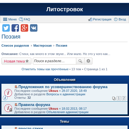
Литостровок
Меню
FAQ
Регистрация
Вход
Поэзия
Список разделов
Мастерская
Поэзия
Описание:
Стихи, как много в этом звуке... Или мало. Но это у кого как...
Новая тема
Отметить темы как прочтённые
• 13 тем • Страница 1 из 1
Объявления
Предложения по усовершенствованию форума
П
Последнее сообщение
Uksus
«
28.07.2020, 18:49
е
Добавлено в разделе
Вопросы к администрации
р
Ответы:
32
1
2
е
й
Правила форума
т
П
Последнее сообщение
Uksus
«
18.02.2013, 08:17
и
е
Добавлено в разделе
Объявления администрации
к
р
п
е
е
Темы
й
р
т
в
просто стихи
и