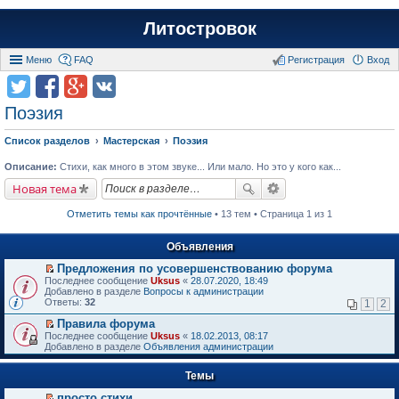
Литостровок
Меню
FAQ
Регистрация
Вход
Поэзия
Список разделов
Мастерская
Поэзия
Описание:
Стихи, как много в этом звуке... Или мало. Но это у кого как...
Новая тема
Отметить темы как прочтённые
• 13 тем • Страница 1 из 1
Объявления
Предложения по усовершенствованию форума
П
Последнее сообщение
Uksus
«
28.07.2020, 18:49
е
Добавлено в разделе
Вопросы к администрации
р
Ответы:
32
1
2
е
й
Правила форума
т
П
Последнее сообщение
Uksus
«
18.02.2013, 08:17
и
е
Добавлено в разделе
Объявления администрации
к
р
п
е
е
Темы
й
р
т
в
просто стихи
и