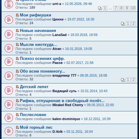
о
П
к
Последнее сообщение
urri-a
«
12.05.2026, 09:48
м
е
п
Ответы:
189
1
…
7
8
9
10
у
р
е
н
е
р
Мои рифмушки
е
й
в
П
Последнее сообщение
Цинни
«
19.07.2022, 16:30
п
т
о
е
Ответы:
24
1
2
р
и
м
р
о
к
у
е
Новые начинания
ч
п
н
й
П
Последнее сообщение
LanaSad
«
18.03.2018, 19:59
и
е
е
т
е
Ответы:
5
т
р
п
и
р
а
в
р
Мысли ниоткуда...
к
е
н
о
о
П
п
Последнее сообщение
й
Atran
«
16.01.2018, 19:05
н
м
ч
е
е
Ответы:
т
1
о
у
и
р
р
и
Психоз осенних цифр.
м
н
т
е
в
к
П
у
е
Последнее сообщение
а
й
Раков
«
02.07.2017, 21:58
о
п
е
с
п
н
т
м
е
р
о
р
н
и
у
Обо всем понемногу...
р
е
о
о
о
к
н
П
в
Последнее сообщение
владимир 777
«
08.05.2015, 18:08
й
б
ч
м
п
е
е
о
Ответы:
32
1
2
т
щ
и
у
е
п
р
м
и
е
т
с
р
р
е
у
Детский лепет
к
н
а
о
в
о
й
н
П
Последнее сообщение
Видящий суть
«
15.01.2014, 10:43
п
и
н
о
о
ч
т
е
е
Ответы:
4
е
ю
н
б
м
и
и
п
р
р
о
щ
у
т
Рифма, отпущенная в свободный полёт...
к
р
е
в
м
е
н
а
П
п
о
Последнее сообщение
й
Mirakel Red Cherry
«
09.05.2013, 22:00
о
у
н
е
н
е
е
ч
Ответы:
т
1
м
с
и
п
н
р
р
и
и
у
Послесловие
о
ю
р
о
е
в
т
к
н
П
о
о
Последнее сообщение
м
й
kalen-dominique
«
18.12.2011, 10:39
о
а
п
е
е
б
ч
у
т
м
н
е
п
р
щ
и
с
и
у
н
Мой горный лес
р
р
е
е
т
о
к
н
о
П
в
Последнее сообщение
D.Volk
«
03.11.2011, 16:04
о
й
н
а
о
п
е
м
е
о
Ответы:
8
ч
т
и
н
б
е
п
у
р
м