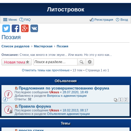
Литостровок
Меню
FAQ
Регистрация
Вход
Поэзия
Список разделов
Мастерская
Поэзия
Описание:
Стихи, как много в этом звуке... Или мало. Но это у кого как...
Новая тема
Отметить темы как прочтённые
• 13 тем • Страница 1 из 1
Объявления
Предложения по усовершенствованию форума
П
Последнее сообщение
Uksus
«
28.07.2020, 18:49
е
Добавлено в разделе
Вопросы к администрации
р
Ответы:
32
1
2
е
й
Правила форума
т
П
Последнее сообщение
Uksus
«
18.02.2013, 08:17
и
е
Добавлено в разделе
Объявления администрации
к
р
п
е
е
Темы
й
р
т
в
просто стихи
и