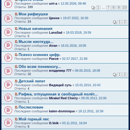
о
П
к
Последнее сообщение
urri-a
«
12.05.2026, 09:48
м
е
п
Ответы:
189
1
…
7
8
9
10
у
р
е
н
е
р
Мои рифмушки
е
й
в
П
Последнее сообщение
Цинни
«
19.07.2022, 16:30
п
т
о
е
Ответы:
24
1
2
р
и
м
р
о
к
у
е
Новые начинания
ч
п
н
й
П
Последнее сообщение
LanaSad
«
18.03.2018, 19:59
и
е
е
т
е
Ответы:
5
т
р
п
и
р
а
в
р
Мысли ниоткуда...
к
е
н
о
о
П
п
Последнее сообщение
й
Atran
«
16.01.2018, 19:05
н
м
ч
е
е
Ответы:
т
1
о
у
и
р
р
и
Психоз осенних цифр.
м
н
т
е
в
к
П
у
е
Последнее сообщение
а
й
Раков
«
02.07.2017, 21:58
о
п
е
с
п
н
т
м
е
р
о
р
н
и
у
Обо всем понемногу...
р
е
о
о
о
к
н
П
в
Последнее сообщение
владимир 777
«
08.05.2015, 18:08
й
б
ч
м
п
е
е
о
Ответы:
32
1
2
т
щ
и
у
е
п
р
м
и
е
т
с
р
р
е
у
Детский лепет
к
н
а
о
в
о
й
н
П
Последнее сообщение
Видящий суть
«
15.01.2014, 10:43
п
и
н
о
о
ч
т
е
е
Ответы:
4
е
ю
н
б
м
и
и
п
р
р
о
щ
у
т
Рифма, отпущенная в свободный полёт...
к
р
е
в
м
е
н
а
П
п
о
Последнее сообщение
й
Mirakel Red Cherry
«
09.05.2013, 22:00
о
у
н
е
н
е
е
ч
Ответы:
т
1
м
с
и
п
н
р
р
и
и
у
Послесловие
о
ю
р
о
е
в
т
к
н
П
о
о
Последнее сообщение
м
й
kalen-dominique
«
18.12.2011, 10:39
о
а
п
е
е
б
ч
у
т
м
н
е
п
р
щ
и
с
и
у
н
Мой горный лес
р
р
е
е
т
о
к
н
о
П
в
Последнее сообщение
D.Volk
«
03.11.2011, 16:04
о
й
н
а
о
п
е
м
е
о
Ответы:
8
ч
т
и
н
б
е
п
у
р
м