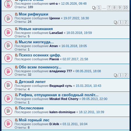
о
П
к
Последнее сообщение
urri-a
«
12.05.2026, 09:48
м
е
п
Ответы:
189
1
…
7
8
9
10
у
р
е
н
е
р
Мои рифмушки
е
й
в
П
Последнее сообщение
Цинни
«
19.07.2022, 16:30
п
т
о
е
Ответы:
24
1
2
р
и
м
р
о
к
у
е
Новые начинания
ч
п
н
й
П
Последнее сообщение
LanaSad
«
18.03.2018, 19:59
и
е
е
т
е
Ответы:
5
т
р
п
и
р
а
в
р
Мысли ниоткуда...
к
е
н
о
о
П
п
Последнее сообщение
й
Atran
«
16.01.2018, 19:05
н
м
ч
е
е
Ответы:
т
1
о
у
и
р
р
и
Психоз осенних цифр.
м
н
т
е
в
к
П
у
е
Последнее сообщение
а
й
Раков
«
02.07.2017, 21:58
о
п
е
с
п
н
т
м
е
р
о
р
н
и
у
Обо всем понемногу...
р
е
о
о
о
к
н
П
в
Последнее сообщение
владимир 777
«
08.05.2015, 18:08
й
б
ч
м
п
е
е
о
Ответы:
32
1
2
т
щ
и
у
е
п
р
м
и
е
т
с
р
р
е
у
Детский лепет
к
н
а
о
в
о
й
н
П
Последнее сообщение
Видящий суть
«
15.01.2014, 10:43
п
и
н
о
о
ч
т
е
е
Ответы:
4
е
ю
н
б
м
и
и
п
р
р
о
щ
у
т
Рифма, отпущенная в свободный полёт...
к
р
е
в
м
е
н
а
П
п
о
Последнее сообщение
й
Mirakel Red Cherry
«
09.05.2013, 22:00
о
у
н
е
н
е
е
ч
Ответы:
т
1
м
с
и
п
н
р
р
и
и
у
Послесловие
о
ю
р
о
е
в
т
к
н
П
о
о
Последнее сообщение
м
й
kalen-dominique
«
18.12.2011, 10:39
о
а
п
е
е
б
ч
у
т
м
н
е
п
р
щ
и
с
и
у
н
Мой горный лес
р
р
е
е
т
о
к
н
о
П
в
Последнее сообщение
D.Volk
«
03.11.2011, 16:04
о
й
н
а
о
п
е
м
е
о
Ответы:
8
ч
т
и
н
б
е
п
у
р
м