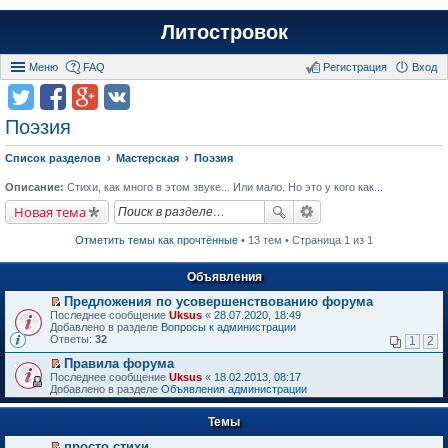
Литостровок
Меню
FAQ
Регистрация
Вход
Поэзия
Список разделов
Мастерская
Поэзия
Описание:
Стихи, как много в этом звуке... Или мало. Но это у кого как...
Новая тема
Отметить темы как прочтённые
• 13 тем • Страница 1 из 1
Объявления
Предложения по усовершенствованию форума
П
Последнее сообщение
Uksus
«
28.07.2020, 18:49
е
Добавлено в разделе
Вопросы к администрации
р
Ответы:
32
1
2
е
й
Правила форума
т
П
Последнее сообщение
Uksus
«
18.02.2013, 08:17
и
е
Добавлено в разделе
Объявления администрации
к
р
п
е
е
Темы
й
р
т
в
просто стихи
и