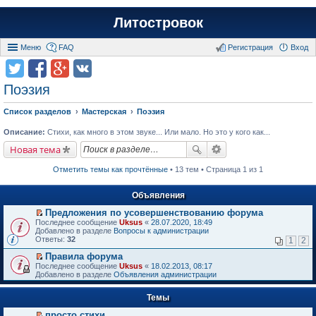
Литостровок
Меню
FAQ
Регистрация
Вход
Поэзия
Список разделов
Мастерская
Поэзия
Описание:
Стихи, как много в этом звуке... Или мало. Но это у кого как...
Новая тема
Отметить темы как прочтённые
• 13 тем • Страница 1 из 1
Объявления
Предложения по усовершенствованию форума
П
Последнее сообщение
Uksus
«
28.07.2020, 18:49
е
Добавлено в разделе
Вопросы к администрации
р
Ответы:
32
1
2
е
й
Правила форума
т
П
Последнее сообщение
Uksus
«
18.02.2013, 08:17
и
е
Добавлено в разделе
Объявления администрации
к
р
п
е
е
Темы
й
р
т
в
просто стихи
и