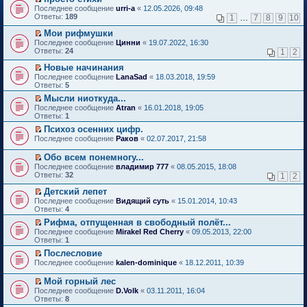
о
П
к
Последнее сообщение
urri-a
«
12.05.2026, 09:48
м
е
п
Ответы:
189
1
…
7
8
9
10
у
р
е
н
е
р
Мои рифмушки
е
й
в
П
Последнее сообщение
Цинни
«
19.07.2022, 16:30
п
т
о
е
Ответы:
24
1
2
р
и
м
р
о
к
у
е
Новые начинания
ч
п
н
й
П
Последнее сообщение
LanaSad
«
18.03.2018, 19:59
и
е
е
т
е
Ответы:
5
т
р
п
и
р
а
в
р
Мысли ниоткуда...
к
е
н
о
о
П
п
Последнее сообщение
й
Atran
«
16.01.2018, 19:05
н
м
ч
е
е
Ответы:
т
1
о
у
и
р
р
и
Психоз осенних цифр.
м
н
т
е
в
к
П
у
е
Последнее сообщение
а
й
Раков
«
02.07.2017, 21:58
о
п
е
с
п
н
т
м
е
р
о
р
н
и
у
Обо всем понемногу...
р
е
о
о
о
к
н
П
в
Последнее сообщение
владимир 777
«
08.05.2015, 18:08
й
б
ч
м
п
е
е
о
Ответы:
32
1
2
т
щ
и
у
е
п
р
м
и
е
т
с
р
р
е
у
Детский лепет
к
н
а
о
в
о
й
н
П
Последнее сообщение
Видящий суть
«
15.01.2014, 10:43
п
и
н
о
о
ч
т
е
е
Ответы:
4
е
ю
н
б
м
и
и
п
р
р
о
щ
у
т
Рифма, отпущенная в свободный полёт...
к
р
е
в
м
е
н
а
П
п
о
Последнее сообщение
й
Mirakel Red Cherry
«
09.05.2013, 22:00
о
у
н
е
н
е
е
ч
Ответы:
т
1
м
с
и
п
н
р
р
и
и
у
Послесловие
о
ю
р
о
е
в
т
к
н
П
о
о
Последнее сообщение
м
й
kalen-dominique
«
18.12.2011, 10:39
о
а
п
е
е
б
ч
у
т
м
н
е
п
р
щ
и
с
и
у
н
Мой горный лес
р
р
е
е
т
о
к
н
о
П
в
Последнее сообщение
D.Volk
«
03.11.2011, 16:04
о
й
н
а
о
п
е
м
е
о
Ответы:
8
ч
т
и
н
б
е
п
у
р
м