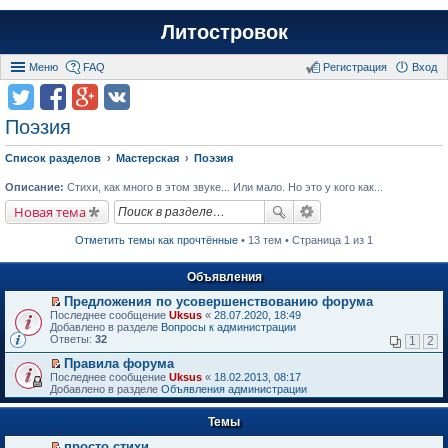
Литостровок
Меню
FAQ
Регистрация
Вход
Поэзия
Список разделов
Мастерская
Поэзия
Описание:
Стихи, как много в этом звуке... Или мало. Но это у кого как...
Новая тема
Отметить темы как прочтённые
• 13 тем • Страница 1 из 1
Объявления
Предложения по усовершенствованию форума
П
Последнее сообщение
Uksus
«
28.07.2020, 18:49
е
Добавлено в разделе
Вопросы к администрации
р
Ответы:
32
1
2
е
й
Правила форума
т
П
Последнее сообщение
Uksus
«
18.02.2013, 08:17
и
е
Добавлено в разделе
Объявления администрации
к
р
п
е
е
Темы
й
р
т
в
просто стихи
и