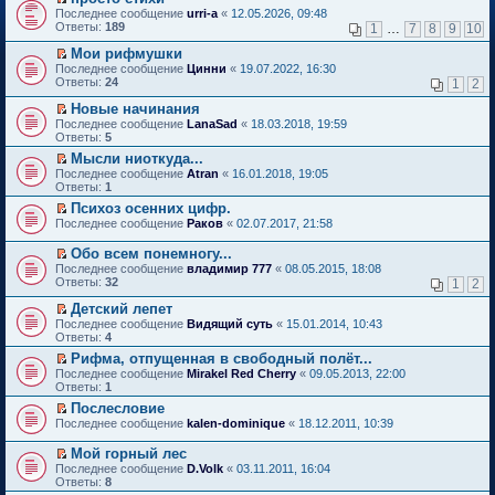
о
П
к
Последнее сообщение
urri-a
«
12.05.2026, 09:48
м
е
п
Ответы:
189
1
…
7
8
9
10
у
р
е
н
е
р
Мои рифмушки
е
й
в
П
Последнее сообщение
Цинни
«
19.07.2022, 16:30
п
т
о
е
Ответы:
24
1
2
р
и
м
р
о
к
у
е
Новые начинания
ч
п
н
й
П
Последнее сообщение
LanaSad
«
18.03.2018, 19:59
и
е
е
т
е
Ответы:
5
т
р
п
и
р
а
в
р
Мысли ниоткуда...
к
е
н
о
о
П
п
Последнее сообщение
й
Atran
«
16.01.2018, 19:05
н
м
ч
е
е
Ответы:
т
1
о
у
и
р
р
и
Психоз осенних цифр.
м
н
т
е
в
к
П
у
е
Последнее сообщение
а
й
Раков
«
02.07.2017, 21:58
о
п
е
с
п
н
т
м
е
р
о
р
н
и
у
Обо всем понемногу...
р
е
о
о
о
к
н
П
в
Последнее сообщение
владимир 777
«
08.05.2015, 18:08
й
б
ч
м
п
е
е
о
Ответы:
32
1
2
т
щ
и
у
е
п
р
м
и
е
т
с
р
р
е
у
Детский лепет
к
н
а
о
в
о
й
н
П
Последнее сообщение
Видящий суть
«
15.01.2014, 10:43
п
и
н
о
о
ч
т
е
е
Ответы:
4
е
ю
н
б
м
и
и
п
р
р
о
щ
у
т
Рифма, отпущенная в свободный полёт...
к
р
е
в
м
е
н
а
П
п
о
Последнее сообщение
й
Mirakel Red Cherry
«
09.05.2013, 22:00
о
у
н
е
н
е
е
ч
Ответы:
т
1
м
с
и
п
н
р
р
и
и
у
Послесловие
о
ю
р
о
е
в
т
к
н
П
о
о
Последнее сообщение
м
й
kalen-dominique
«
18.12.2011, 10:39
о
а
п
е
е
б
ч
у
т
м
н
е
п
р
щ
и
с
и
у
н
Мой горный лес
р
р
е
е
т
о
к
н
о
П
в
Последнее сообщение
D.Volk
«
03.11.2011, 16:04
о
й
н
а
о
п
е
м
е
о
Ответы:
8
ч
т
и
н
б
е
п
у
р
м