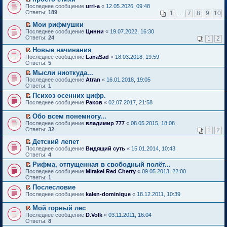
о
П
к
Последнее сообщение
urri-a
«
12.05.2026, 09:48
м
е
п
Ответы:
189
1
…
7
8
9
10
у
р
е
н
е
р
Мои рифмушки
е
й
в
П
Последнее сообщение
Цинни
«
19.07.2022, 16:30
п
т
о
е
Ответы:
24
1
2
р
и
м
р
о
к
у
е
Новые начинания
ч
п
н
й
П
Последнее сообщение
LanaSad
«
18.03.2018, 19:59
и
е
е
т
е
Ответы:
5
т
р
п
и
р
а
в
р
Мысли ниоткуда...
к
е
н
о
о
П
п
Последнее сообщение
й
Atran
«
16.01.2018, 19:05
н
м
ч
е
е
Ответы:
т
1
о
у
и
р
р
и
Психоз осенних цифр.
м
н
т
е
в
к
П
у
е
Последнее сообщение
а
й
Раков
«
02.07.2017, 21:58
о
п
е
с
п
н
т
м
е
р
о
р
н
и
у
Обо всем понемногу...
р
е
о
о
о
к
н
П
в
Последнее сообщение
владимир 777
«
08.05.2015, 18:08
й
б
ч
м
п
е
е
о
Ответы:
32
1
2
т
щ
и
у
е
п
р
м
и
е
т
с
р
р
е
у
Детский лепет
к
н
а
о
в
о
й
н
П
Последнее сообщение
Видящий суть
«
15.01.2014, 10:43
п
и
н
о
о
ч
т
е
е
Ответы:
4
е
ю
н
б
м
и
и
п
р
р
о
щ
у
т
Рифма, отпущенная в свободный полёт...
к
р
е
в
м
е
н
а
П
п
о
Последнее сообщение
й
Mirakel Red Cherry
«
09.05.2013, 22:00
о
у
н
е
н
е
е
ч
Ответы:
т
1
м
с
и
п
н
р
р
и
и
у
Послесловие
о
ю
р
о
е
в
т
к
н
П
о
о
Последнее сообщение
м
й
kalen-dominique
«
18.12.2011, 10:39
о
а
п
е
е
б
ч
у
т
м
н
е
п
р
щ
и
с
и
у
н
Мой горный лес
р
р
е
е
т
о
к
н
о
П
в
Последнее сообщение
D.Volk
«
03.11.2011, 16:04
о
й
н
а
о
п
е
м
е
о
Ответы:
8
ч
т
и
н
б
е
п
у
р
м