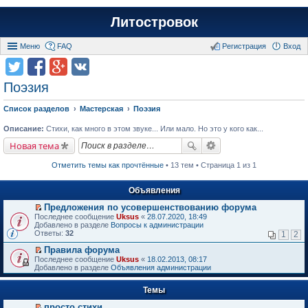
Литостровок
Меню
FAQ
Регистрация
Вход
Поэзия
Список разделов
Мастерская
Поэзия
Описание:
Стихи, как много в этом звуке... Или мало. Но это у кого как...
Новая тема
Отметить темы как прочтённые
• 13 тем • Страница 1 из 1
Объявления
Предложения по усовершенствованию форума
П
Последнее сообщение
Uksus
«
28.07.2020, 18:49
е
Добавлено в разделе
Вопросы к администрации
р
Ответы:
32
1
2
е
й
Правила форума
т
П
Последнее сообщение
Uksus
«
18.02.2013, 08:17
и
е
Добавлено в разделе
Объявления администрации
к
р
п
е
е
Темы
й
р
т
в
просто стихи
и