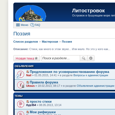
Литостровок
Островок в бушующем море ли
Меню
FAQ
Поэзия
Список разделов
Мастерская
Поэзия
Описание:
Стихи, как много в этом звуке... Или мало. Но это у кого как...
Новая тема
ОБЪЯВЛЕНИЯ
Предложения по усовершенствованию форума
П
Nail
» 01.05.2015, 14:41 » в разделе
Вопросы к администрации
е
р
Правила форума
е
П
Uksus
» 18.02.2013, 08:17 » в разделе
Объявления администрации
й
е
т
р
и
е
ТЕМЫ
к
й
п
т
просто стихи
е
и
П
бур354
» 08.05.2013, 13:14
р
к
е
в
п
р
о
Мои рифмушки
е
е
м
П