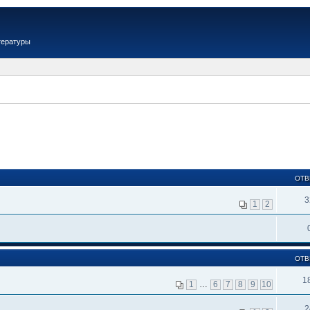
тературы
ОТВ
3
1
2
ОТВ
1
1
…
6
7
8
9
10
2