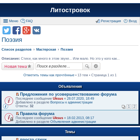
Литостровок
Меню
FAQ
Регистрация
Вход
Поэзия
Список разделов
Мастерская
Поэзия
Описание:
Стихи, как много в этом звуке... Или мало. Но это у кого как...
Новая тема
Отметить темы как прочтённые
• 13 тем • Страница 1 из 1
Объявления
Предложения по усовершенствованию форума
П
Последнее сообщение
Uksus
«
28.07.2020, 18:49
е
Добавлено в разделе
Вопросы к администрации
р
Ответы:
32
1
2
е
й
Правила форума
т
П
Последнее сообщение
Uksus
«
18.02.2013, 08:17
и
е
Добавлено в разделе
Объявления администрации
к
р
п
е
е
Темы
й
р
т
в
просто стихи
и