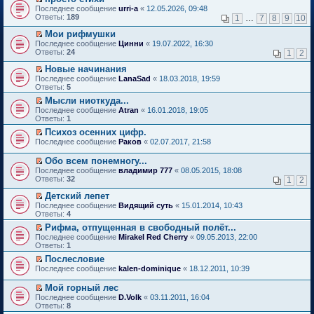
о
П
к
Последнее сообщение
urri-a
«
12.05.2026, 09:48
м
е
п
Ответы:
189
1
…
7
8
9
10
у
р
е
н
е
р
Мои рифмушки
е
й
в
П
Последнее сообщение
Цинни
«
19.07.2022, 16:30
п
т
о
е
Ответы:
24
1
2
р
и
м
р
о
к
у
е
Новые начинания
ч
п
н
й
П
Последнее сообщение
LanaSad
«
18.03.2018, 19:59
и
е
е
т
е
Ответы:
5
т
р
п
и
р
а
в
р
Мысли ниоткуда...
к
е
н
о
о
П
п
Последнее сообщение
й
Atran
«
16.01.2018, 19:05
н
м
ч
е
е
Ответы:
т
1
о
у
и
р
р
и
Психоз осенних цифр.
м
н
т
е
в
к
П
у
е
Последнее сообщение
а
й
Раков
«
02.07.2017, 21:58
о
п
е
с
п
н
т
м
е
р
о
р
н
и
у
Обо всем понемногу...
р
е
о
о
о
к
н
П
в
Последнее сообщение
владимир 777
«
08.05.2015, 18:08
й
б
ч
м
п
е
е
о
Ответы:
32
1
2
т
щ
и
у
е
п
р
м
и
е
т
с
р
р
е
у
Детский лепет
к
н
а
о
в
о
й
н
П
Последнее сообщение
Видящий суть
«
15.01.2014, 10:43
п
и
н
о
о
ч
т
е
е
Ответы:
4
е
ю
н
б
м
и
и
п
р
р
о
щ
у
т
Рифма, отпущенная в свободный полёт...
к
р
е
в
м
е
н
а
П
п
о
Последнее сообщение
й
Mirakel Red Cherry
«
09.05.2013, 22:00
о
у
н
е
н
е
е
ч
Ответы:
т
1
м
с
и
п
н
р
р
и
и
у
Послесловие
о
ю
р
о
е
в
т
к
н
П
о
о
Последнее сообщение
м
й
kalen-dominique
«
18.12.2011, 10:39
о
а
п
е
е
б
ч
у
т
м
н
е
п
р
щ
и
с
и
у
н
Мой горный лес
р
р
е
е
т
о
к
н
о
П
в
Последнее сообщение
D.Volk
«
03.11.2011, 16:04
о
й
н
а
о
п
е
м
е
о
Ответы:
8
ч
т
и
н
б
е
п
у
р
м