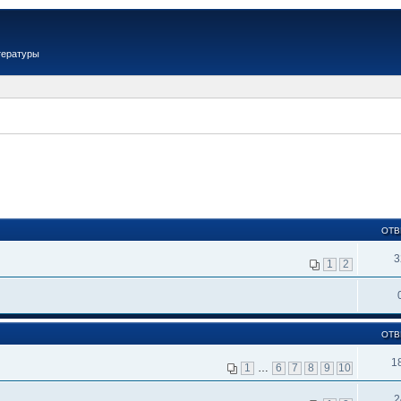
тературы
ОТВ
3
1
2
ОТВ
1
1
…
6
7
8
9
10
2