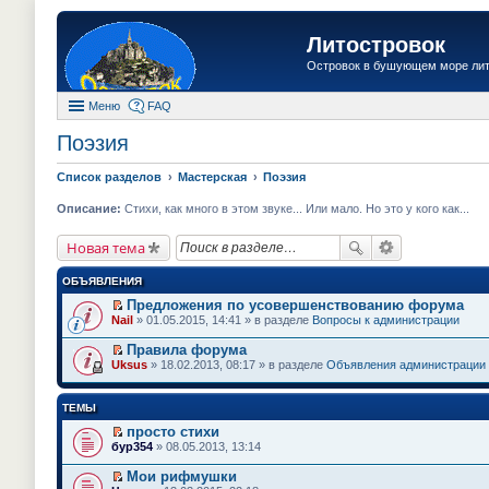
Литостровок
Островок в бушующем море ли
Меню
FAQ
Поэзия
Список разделов
Мастерская
Поэзия
Описание:
Стихи, как много в этом звуке... Или мало. Но это у кого как...
Новая тема
ОБЪЯВЛЕНИЯ
Предложения по усовершенствованию форума
П
Nail
» 01.05.2015, 14:41 » в разделе
Вопросы к администрации
е
р
Правила форума
е
П
Uksus
» 18.02.2013, 08:17 » в разделе
Объявления администрации
й
е
т
р
и
е
ТЕМЫ
к
й
п
т
просто стихи
е
и
П
бур354
» 08.05.2013, 13:14
р
к
е
в
п
р
о
Мои рифмушки
е
е
м
П