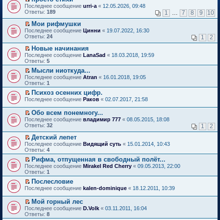
о
П
к
Последнее сообщение
urri-a
«
12.05.2026, 09:48
м
е
п
Ответы:
189
1
…
7
8
9
10
у
р
е
н
е
р
Мои рифмушки
е
й
в
П
Последнее сообщение
Цинни
«
19.07.2022, 16:30
п
т
о
е
Ответы:
24
1
2
р
и
м
р
о
к
у
е
Новые начинания
ч
п
н
й
П
Последнее сообщение
LanaSad
«
18.03.2018, 19:59
и
е
е
т
е
Ответы:
5
т
р
п
и
р
а
в
р
Мысли ниоткуда...
к
е
н
о
о
П
п
Последнее сообщение
й
Atran
«
16.01.2018, 19:05
н
м
ч
е
е
Ответы:
т
1
о
у
и
р
р
и
Психоз осенних цифр.
м
н
т
е
в
к
П
у
е
Последнее сообщение
а
й
Раков
«
02.07.2017, 21:58
о
п
е
с
п
н
т
м
е
р
о
р
н
и
у
Обо всем понемногу...
р
е
о
о
о
к
н
П
в
Последнее сообщение
владимир 777
«
08.05.2015, 18:08
й
б
ч
м
п
е
е
о
Ответы:
32
1
2
т
щ
и
у
е
п
р
м
и
е
т
с
р
р
е
у
Детский лепет
к
н
а
о
в
о
й
н
П
Последнее сообщение
Видящий суть
«
15.01.2014, 10:43
п
и
н
о
о
ч
т
е
е
Ответы:
4
е
ю
н
б
м
и
и
п
р
р
о
щ
у
т
Рифма, отпущенная в свободный полёт...
к
р
е
в
м
е
н
а
П
п
о
Последнее сообщение
й
Mirakel Red Cherry
«
09.05.2013, 22:00
о
у
н
е
н
е
е
ч
Ответы:
т
1
м
с
и
п
н
р
р
и
и
у
Послесловие
о
ю
р
о
е
в
т
к
н
П
о
о
Последнее сообщение
м
й
kalen-dominique
«
18.12.2011, 10:39
о
а
п
е
е
б
ч
у
т
м
н
е
п
р
щ
и
с
и
у
н
Мой горный лес
р
р
е
е
т
о
к
н
о
П
в
Последнее сообщение
D.Volk
«
03.11.2011, 16:04
о
й
н
а
о
п
е
м
е
о
Ответы:
8
ч
т
и
н
б
е
п
у
р
м