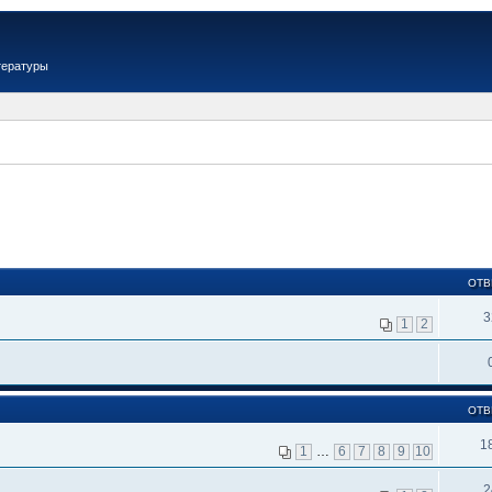
тературы
ОТВ
3
1
2
ОТВ
1
1
…
6
7
8
9
10
2