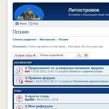
Литостровок
Островок в бушующем море ли
Меню
FAQ
Поэзия
Список разделов
Мастерская
Поэзия
Описание:
Стихи, как много в этом звуке... Или мало. Но это у кого как...
Новая тема
ОБЪЯВЛЕНИЯ
Предложения по усовершенствованию форума
П
Nail
» 01.05.2015, 14:41 » в разделе
Вопросы к администрации
е
р
Правила форума
е
П
Uksus
» 18.02.2013, 08:17 » в разделе
Объявления администрации
й
е
т
р
и
е
ТЕМЫ
к
й
п
т
просто стихи
е
и
П
бур354
» 08.05.2013, 13:14
р
к
е
в
п
р
о
Мои рифмушки
е
е
м
П