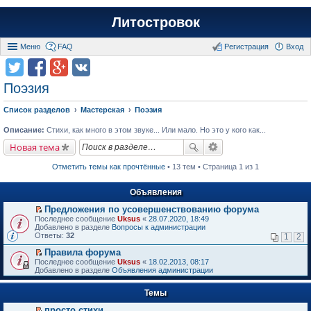
Литостровок
Меню
FAQ
Регистрация
Вход
Поэзия
Список разделов
Мастерская
Поэзия
Описание:
Стихи, как много в этом звуке... Или мало. Но это у кого как...
Новая тема
Отметить темы как прочтённые
• 13 тем • Страница 1 из 1
Объявления
Предложения по усовершенствованию форума
П
Последнее сообщение
Uksus
«
28.07.2020, 18:49
е
Добавлено в разделе
Вопросы к администрации
р
Ответы:
32
1
2
е
й
Правила форума
т
П
Последнее сообщение
Uksus
«
18.02.2013, 08:17
и
е
Добавлено в разделе
Объявления администрации
к
р
п
е
е
Темы
й
р
т
в
просто стихи
и