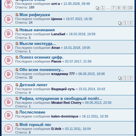
о
П
к
Последнее сообщение
urri-a
«
12.05.2026, 09:48
м
е
п
Ответы:
189
1
…
7
8
9
10
у
р
е
н
е
р
Мои рифмушки
е
й
в
П
Последнее сообщение
Цинни
«
19.07.2022, 16:30
п
т
о
е
Ответы:
24
1
2
р
и
м
р
о
к
у
е
Новые начинания
ч
п
н
й
П
Последнее сообщение
LanaSad
«
18.03.2018, 19:59
и
е
е
т
е
Ответы:
5
т
р
п
и
р
а
в
р
Мысли ниоткуда...
к
е
н
о
о
П
п
Последнее сообщение
й
Atran
«
16.01.2018, 19:05
н
м
ч
е
е
Ответы:
т
1
о
у
и
р
р
и
Психоз осенних цифр.
м
н
т
е
в
к
П
у
е
Последнее сообщение
а
й
Раков
«
02.07.2017, 21:58
о
п
е
с
п
н
т
м
е
р
о
р
н
и
у
Обо всем понемногу...
р
е
о
о
о
к
н
П
в
Последнее сообщение
владимир 777
«
08.05.2015, 18:08
й
б
ч
м
п
е
е
о
Ответы:
32
1
2
т
щ
и
у
е
п
р
м
и
е
т
с
р
р
е
у
Детский лепет
к
н
а
о
в
о
й
н
П
Последнее сообщение
Видящий суть
«
15.01.2014, 10:43
п
и
н
о
о
ч
т
е
е
Ответы:
4
е
ю
н
б
м
и
и
п
р
р
о
щ
у
т
Рифма, отпущенная в свободный полёт...
к
р
е
в
м
е
н
а
П
п
о
Последнее сообщение
й
Mirakel Red Cherry
«
09.05.2013, 22:00
о
у
н
е
н
е
е
ч
Ответы:
т
1
м
с
и
п
н
р
р
и
и
у
Послесловие
о
ю
р
о
е
в
т
к
н
П
о
о
Последнее сообщение
м
й
kalen-dominique
«
18.12.2011, 10:39
о
а
п
е
е
б
ч
у
т
м
н
е
п
р
щ
и
с
и
у
н
Мой горный лес
р
р
е
е
т
о
к
н
о
П
в
Последнее сообщение
D.Volk
«
03.11.2011, 16:04
о
й
н
а
о
п
е
м
е
о
Ответы:
8
ч
т
и
н
б
е
п
у
р
м